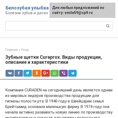
Перейти
Белозубая улыбка
Для любых предложений по
к
Болезни зубов и десен
сайту: smile59@cp9.ru
контенту
Поиск:
Главная
»
Уход
Зубные щетки Curaprox. Виды продукции,
описание и характеристики
Компания CURADEN на сегодняшний день является одним
из мировых лидеров производства продукции для
гигиены полости рта. В 1940 году в Швейцарии семья
Брейтшмид основала маленькую фирму. В 1974 году она
начала активно развивать новую линию по производству
индивидуальных средств для гигиены полости рта.