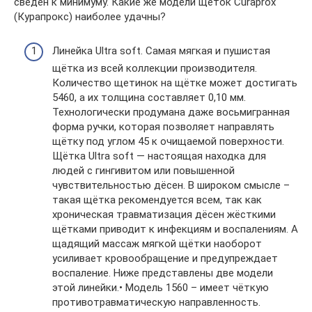
сведён к минимуму. Какие же модели щёток Curaprox
(Курапрокс) наиболее удачны?
Линейка Ultra soft. Самая мягкая и пушистая
щётка из всей коллекции производителя.
Количество щетинок на щётке может достигать
5460, а их толщина составляет 0,10 мм.
Технологически продумана даже восьмигранная
форма ручки, которая позволяет направлять
щётку под углом 45 к очищаемой поверхности.
Щётка Ultra soft — настоящая находка для
людей с гингивитом или повышенной
чувствительностью дёсен. В широком смысле –
такая щётка рекомендуется всем, так как
хроническая травматизация дёсен жёсткими
щётками приводит к инфекциям и воспалениям. А
щадящий массаж мягкой щётки наоборот
усиливает кровообращение и предупреждает
воспаление. Ниже представлены две модели
этой линейки.• Модель 1560 – имеет чёткую
противотравматическую направленность.