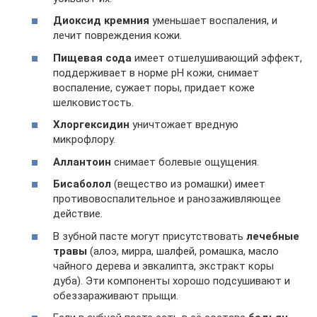
Диоксид кремния
уменьшает воспаления, и
лечит повреждения кожи.
Пищевая сода
имеет отшелушивающий эффект,
поддерживает в норме pH кожи, снимает
воспаление, сужает поры, придает коже
шелковистость.
Хлоргексидин
уничтожает вредную
микрофлору.
Аллантоин
снимает болевые ощущения.
Бисаболол
(вещество из ромашки) имеет
противовоспалительное и ранозаживляющее
действие.
В зубной пасте могут присутствовать
лечебные
травы
(алоэ, мирра, шалфей, ромашка, масло
чайного дерева и эвкалипта, экстракт коры
дуба). Эти компоненты хорошо подсушивают и
обеззараживают прыщи.