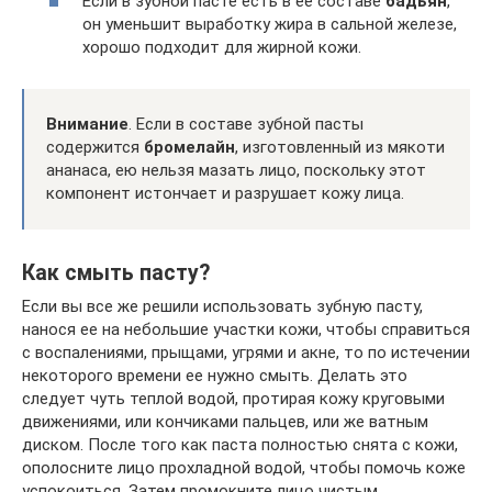
Если в зубной пасте есть в её составе
бадьян
,
он уменьшит выработку жира в сальной железе,
хорошо подходит для жирной кожи.
Внимание
. Если в составе зубной пасты
содержится
бромелайн
, изготовленный из мякоти
ананаса, ею нельзя мазать лицо, поскольку этот
компонент истончает и разрушает кожу лица.
Как смыть пасту?
Если вы все же решили использовать зубную пасту,
нанося ее на небольшие участки кожи, чтобы справиться
с воспалениями, прыщами, угрями и акне, то по истечении
некоторого времени ее нужно смыть. Делать это
следует чуть теплой водой, протирая кожу круговыми
движениями, или кончиками пальцев, или же ватным
диском. После того как паста полностью снята с кожи,
ополосните лицо прохладной водой, чтобы помочь коже
успокоиться. Затем промокните лицо чистым