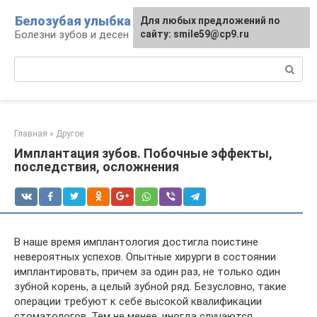
Перейти
Белозубая улыбка
Для любых предложений по
к
Болезни зубов и десен
сайту: smile59@cp9.ru
контенту
Поиск:
Главная
»
Другое
Имплантация зубов. Побочные эффекты,
последствия, осложнения
В наше время имплантология достигла поистине
невероятных успехов. Опытные хирурги в состоянии
имплантировать, причем за один раз, не только один
зубной корень, а целый зубной ряд. Безусловно, такие
операции требуют к себе высокой квалификации
стоматологов. Тем не менее, иногда случаются