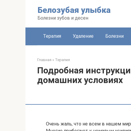
Перейти
Белозубая улыбка
к
контенту
Болезни зубов и десен
Терапия
Удаление
Болезни
Главная
»
Терапия
Подробная инструкция
домашних условиях
Очень жаль, что не всем в нашем ми
Многие прибегают к немалым усилия