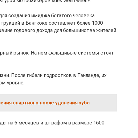
ьтурой мотобайкеров «dek wehn when».
ля создания имиджа богатого человека.
трукций в Бангкоке составляет более 1000
ловине годового дохода для большинства жителей
черный рынок. На нем фальшивые системы стоят
ни. После гибели подростков в Таиланде, их
ом уровне.
ения спиртного после удаления зуба
ды на 6 месяцев и штрафом в размере 1600