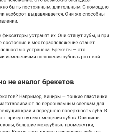
лжно быть постоянным, длительным. С помощью
или наоборот выдавливается. Они же способны
авлении.
 фиксаторы устранят их. Они стянут зубы, и при
е состояние и месторасположение станет
 полностью устранена. Брекеты — это
и изменениями положения зубов в ротовой
но не аналог брекетов
екетов? Например, виниры — тонкие пластинки
 изготавливают по персональным слепкам для
режущий край и переднюю поверхность зуба. В
яют прикус путем смещения зубов. Они лишь
, сколы, большие межзубные промежутки,
кцию. Кроме того, виниры защищают зубы от