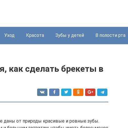
Уход
Красота
Зубы у детей
В полости рта
, как сделать брекеты в
ре даны от природы красивые и ровные зубы.
м и большим затратам, чтобы иметь более-менее