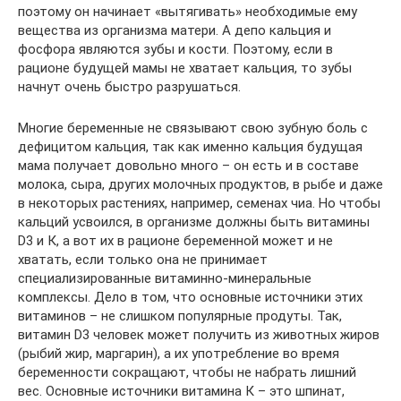
поэтому он начинает «вытягивать» необходимые ему
вещества из организма матери. А депо кальция и
фосфора являются зубы и кости. Поэтому, если в
рационе будущей мамы не хватает кальция, то зубы
начнут очень быстро разрушаться.
Многие беременные не связывают свою зубную боль с
дефицитом кальция, так как именно кальция будущая
мама получает довольно много – он есть и в составе
молока, сыра, других молочных продуктов, в рыбе и даже
в некоторых растениях, например, семенах чиа. Но чтобы
кальций усвоился, в организме должны быть витамины
D3 и К, а вот их в рационе беременной может и не
хватать, если только она не принимает
специализированные витаминно-минеральные
комплексы. Дело в том, что основные источники этих
витаминов – не слишком популярные продуты. Так,
витамин D3 человек может получить из животных жиров
(рыбий жир, маргарин), а их употребление во время
беременности сокращают, чтобы не набрать лишний
вес. Основные источники витамина К – это шпинат,