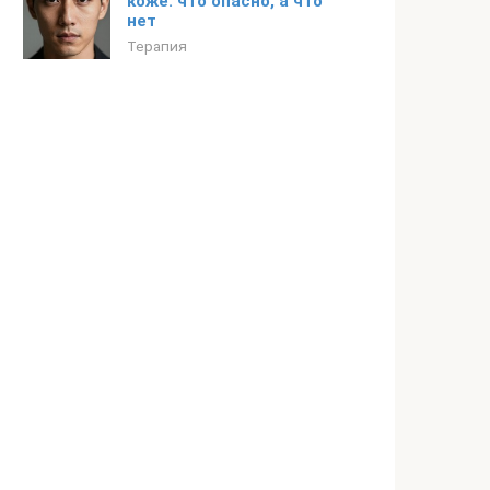
коже: что опасно, а что
нет
Терапия