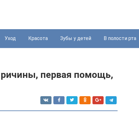
Уход
Красота
Зубы у детей
В полости рта
 причины, первая помощь,