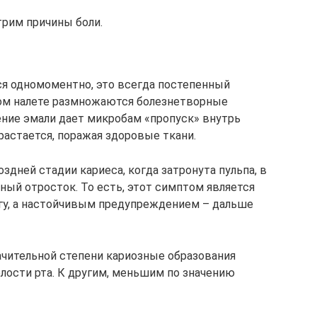
трим причины боли.
я одномоментно, это всегда постепенный
бном налете размножаются болезнетворные
ение эмали дает микробам «пропуск» внутрь
зрастается, поражая здоровые ткани.
оздней стадии кариеса, когда затронута пульпа, в
ный отросток. То есть, этот симптом является
гу, а настойчивым предупреждением – дальше
начительной степени кариозные образования
лости рта. К другим, меньшим по значению