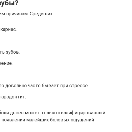
зубы?
м причинам. Среди них:
 кариес.
ь зубов.
ение.
то довольно часто бывает при стрессе.
пародонтит.
 боли десен может только квалифицированный
ри появлении малейших болевых ощущений