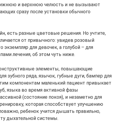
 нижнюю и верхнюю челюсть и не вызывают
ающих сразу после установки обычного
йн, есть разные цветовые решения. Но учтите,
тличается от привычного: увидев розовый
то экземпляр для девочек, а голубой – для
пами лечения, об этом чуть ниже.
конструктивные элементы, повышающие
я зубного ряда, язычок, губные дуги, бампер для
я этим компонентам маленький пациент привыкает
уб, языка во время активной фазы
ассивной (состояние покоя), и незаметно для
ренировку, которая способствует улучшению
маловажно, ребенок учится дышать правильно,
оту дыхательной системы.