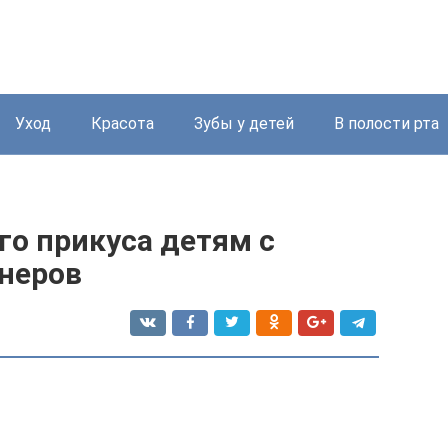
Уход
Красота
Зубы у детей
В полости рта
го прикуса детям с
неров