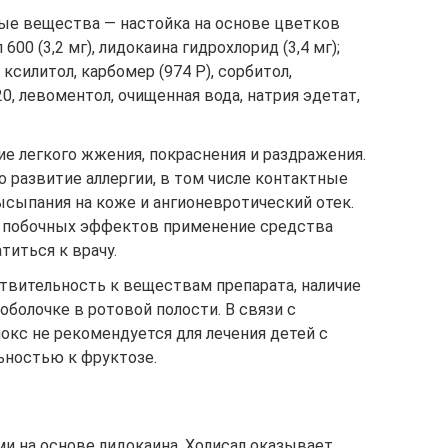
ные вещества — настойка на основе цветков
600 (3,2 мг), лидокаина гидрохлорид (3,4 мг);
силитол, карбомер (974 P), сорбитол,
0, левоментол, очищенная вода, натрия эдетат,
ие легкого жжения, покраснения и раздражения.
 развитие аллергии, в том числе контактные
высыпания на коже и ангионевротический отек.
з побочных эффектов применение средства
титься к врачу.
ствительность к веществам препарата, наличие
оболочке в ротовой полости. В связи с
окс не рекомендуется для лечения детей с
ьностью к фруктозе.
 на основе лидокаина, Холисал оказывает