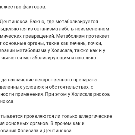
ножество факторов.
 Дентинокса. Важно, где метаболизируется
выделяются из организма либо в неизмененном
химических превращений. Метаболизм протекает
 основные органы, такие как печень, почки,
нивании метаболизма у Холисала, также как и у
н является метаболизирующим и наколько
гда назначение лекарственного препарата
деленных условиях и обстоятельствах, с
ости применения. При этом у Холисала рисков
нокса.
итывается проявляются ли только аллергические
я основных органов. В прочем как и
ования Холисала и Дентинокса.