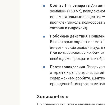
Состав 1 г препарата
. Актив
ромашки (150 мг), полидоканол 
вспомогательные вещества — к
пропиленгликоль, полисорбат 2
сахарин и гидроксид.
Побочные действия
. Появлен
В некоторых случаях возможно
аллергические реакции, зуд, 
При возникновении любого и
необходимо прекратить и обра
Противопоказания
. Гиперчув
открытых ранок на слизистой 
содержанием сорбита, Дентин
врожденной гиперчувствител
Холисал-Гель
По сравнению с охлаждающими гелями