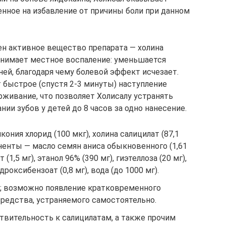
енное на избавление от причины боли при данном
ен активное вещество препарата — холина
 снимает местное воспаление: уменьшается
ей, благодаря чему болевой эффект исчезает.
 быстрое (спустя 2-3 минуты) наступление
рживание, что позволяет Холисалу устранять
и зубов у детей до 8 часов за одно нанесение.
лкония хлорид (100 мкг), холина салицилат (87,1
ненты — масло семян аниса обыкновенного (1,61
1,5 мг), этанол 96% (390 мг), гиэтеллоза (20 мг),
дроксибензоат (0,8 мг), вода (до 1000 мг).
ия; возможно появление кратковременного
редства, устраняемого самостоятельно.
ствительность к салицилатам, а также прочим