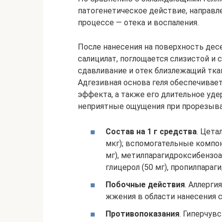
патогенетическое действие, направл
процессе — отека и воспаления.
После нанесения на поверхность дес
салицилат, поглощается слизистой и
сдавливание и отек близлежащий ткан
Адгезивная основа геля обеспечивает
эффекта, а также его длительное уде
неприятные ощущения при прорезывани
Состав на 1 г средства
. Цета
мкг); вспомогательные компо
мг), метилпарагидроксибензоат (
глицерол (50 мг), пропилпараги
Побочные действия
. Аллерг
жжения в области нанесения с
Противопоказания
. Гиперчув