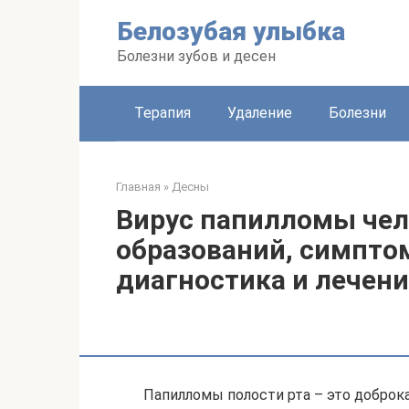
Перейти
Белозубая улыбка
к
контенту
Болезни зубов и десен
Терапия
Удаление
Болезни
Главная
»
Десны
Вирус папилломы чело
образований, симпто
диагностика и лечени
Папилломы полости рта – это доброк