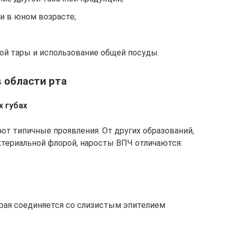
и в юном возрасте;
ой тары и использование общей посуды.
 области рта
х губах
ют типичные проявления. От других образований,
териальной флорой, наросты ВПЧ отличаются:
орая соединяется со слизистым эпителием