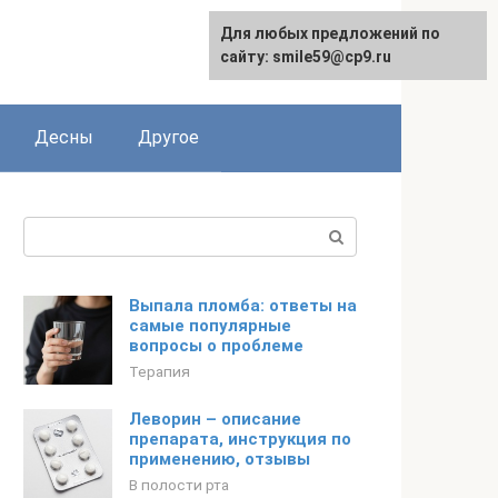
Для любых предложений по
сайту: smile59@cp9.ru
Десны
Другое
Поиск:
Выпала пломба: ответы на
самые популярные
вопросы о проблеме
Терапия
Леворин – описание
препарата, инструкция по
применению, отзывы
В полости рта