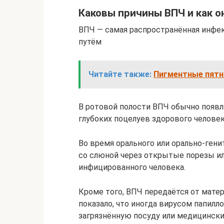
Каковы причины ВПЧ и как о
ВПЧ — самая распространённая инфек
путём
Читайте также:
Пигментные пятн
В ротовой полости ВПЧ обычно появля
глубоких поцелуев здорового челове
Во время орального или орально-ген
со слюной через открытые порезы ил
инфицированного человека.
Кроме того, ВПЧ передаётся от мате
показало, что иногда вирусом папил
загрязнённую посуду или медицинск