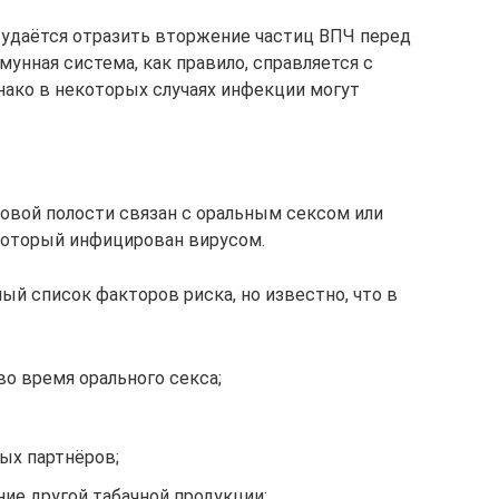
 удаётся отразить вторжение частиц ВПЧ перед
унная система, как правило, справляется с
нако в некоторых случаях инфекции могут
овой полости связан с оральным сексом или
 который инфицирован вирусом.
й список факторов риска, но известно, что в
о время орального секса;
ых партнёров;
ние другой табачной продукции;