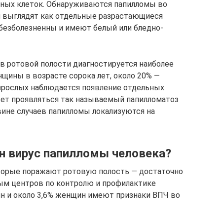
ьных клеток. Обнаруживаются папилломы во
и выглядят как отдельные разрастающиеся
 безболезненны и имеют белый или бледно-
в ротовой полости диагностируется наиболее
нщины в возрасте сорока лет, около 20% —
взрослых наблюдается появление отдельных
ожет проявляться так называемый папилломатоз
ине случаев папилломы локализуются на
н вирус папилломы человека?
которые поражают ротовую полость — достаточно
ым центров по контролю и профилактике
н и около 3,6% женщин имеют признаки ВПЧ во