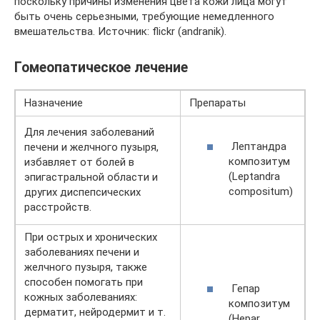
поскольку причины изменения цвета кожи лица могут
быть очень серьезными, требующие немедленного
вмешательства. Источник: flickr (andranik).
Гомеопатическое лечение
Назначение
Препараты
Для лечения заболеваний
Лептандра
печени и желчного пузыря,
композитум
избавляет от болей в
(Leptandra
эпигастральной области и
compositum)
других диспепсических
расстройств.
При острых и хронических
заболеваниях печени и
желчного пузыря, также
способен помогать при
Гепар
кожных заболеваниях:
композитум
дерматит, нейродермит и т.
(Hepar