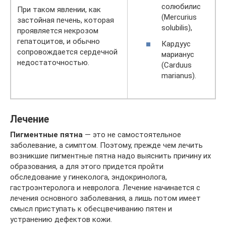
солюбилис
При таком явлении, как
(Mercurius
застойная печень, которая
solubilis),
проявляется некрозом
гепатоцитов, и обычно
Кардуус
сопровождается сердечной
марианус
недостаточностью.
(Carduus
marianus).
Лечение
Пигментные пятна
— это не самостоятельное
заболевание, а симптом. Поэтому, прежде чем лечить
возникшие пигментные пятна надо выяснить причину их
образования, а для этого придется пройти
обследование у гинеколога, эндокринолога,
гастроэнтеролога и невролога. Лечение начинается с
лечения основного заболевания, а лишь потом имеет
смысл приступать к обесцвечиванию пятен и
устранению дефектов кожи.