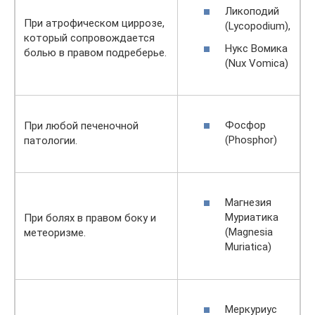
Ликоподий
При атрофическом циррозе,
(Lycopodium),
который сопровождается
Нукс Вомика
болью в правом подреберье.
(Nux Vomica)
Фосфор
При любой печеночной
(Phosphor)
патологии.
Магнезия
Муриатика
При болях в правом боку и
(Magnesia
метеоризме.
Muriatica)
Меркуриус