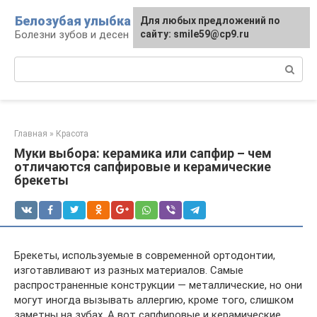
Перейти
Белозубая улыбка
Для любых предложений по
к
Болезни зубов и десен
сайту: smile59@cp9.ru
контенту
Поиск:
Главная
»
Красота
Муки выбора: керамика или сапфир – чем
отличаются сапфировые и керамические
брекеты
Брекеты, используемые в современной ортодонтии,
изготавливают из разных материалов. Самые
распространенные конструкции — металлические, но они
могут иногда вызывать аллергию, кроме того, слишком
заметны на зубах. А вот сапфировые и керамические