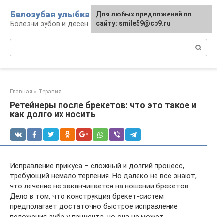
Перейти
Белозубая улыбка
Для любых предложений по
к
Болезни зубов и десен
сайту: smile59@cp9.ru
контенту
Поиск:
Главная
»
Терапия
Ретейнеры после брекетов: что это такое и
как долго их носить
Исправление прикуса – сложный и долгий процесс,
требующий немало терпения. Но далеко не все знают,
что лечение не заканчивается на ношении брекетов.
Дело в том, что конструкция брекет-систем
предполагает достаточно быстрое исправление
положения зуба у пациента, но она не может