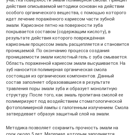
действия описываемой методики основан на действии
особого органического вещества, с помощью которого
идет лечение поражённого кариесом части зубной
эмали. Кариозное пятно на поверхности зуба
покрывается составом (содержащим кислоту), в
результате действия которого повреждённая
кариозным процессом эмаль расщепляется и становится
проницаемой. По окончанию процесса создания
проницаемости эмали кислотный гель с зуба смывается.
Область пораженной кариесом эмали высушивается. На
зуб наносится полимерная органическая смола
состоящая из органических компонентов. Данный
состав заполняет образовавшиеся в результате
травления поры эмали зуба и образует монолитную
структуру. После того, как эмаль пропитана смолой ее
полимеризуют под воздействием стоматологической
фотополимерной лампы с галогенным излучением. Смола
затвердевает образуя защитный слой на эмали.
Методика позволяет сохранить прочность эмали на
срок около 5 лет. Материал, которым заполняется