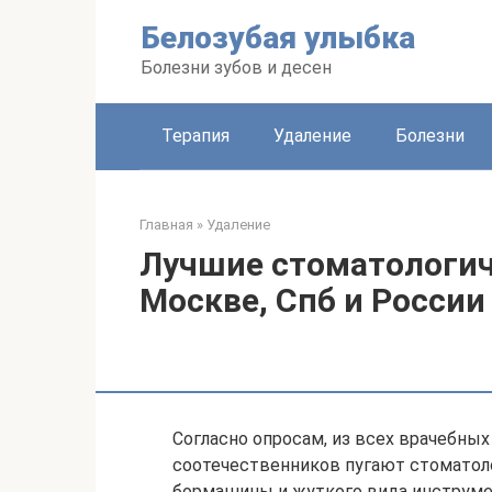
Перейти
Белозубая улыбка
к
контенту
Болезни зубов и десен
Терапия
Удаление
Болезни
Главная
»
Удаление
Лучшие стоматологич
Москве, Спб и России 
Согласно опросам, из всех врачебны
соотечественников пугают стоматол
бормашины и жуткого вида инструмен