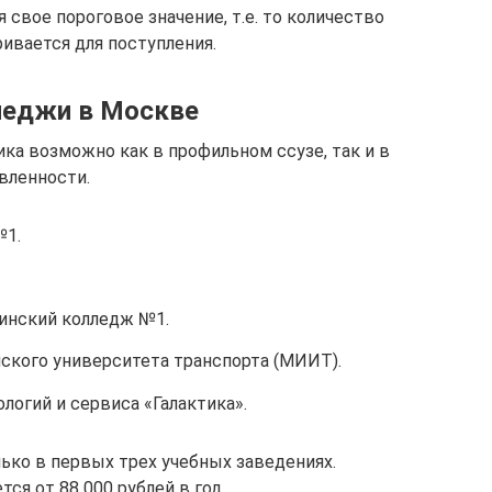
 свое пороговое значение, т.е. то количество
ивается для поступления.
леджи в Москве
ика возможно как в профильном ссузе, так и в
вленности.
№1.
инский колледж №1.
кого университета транспорта (МИИТ).
огий и сервиса «Галактика».
ко в первых трех учебных заведениях.
ся от 88 000 рублей в год.