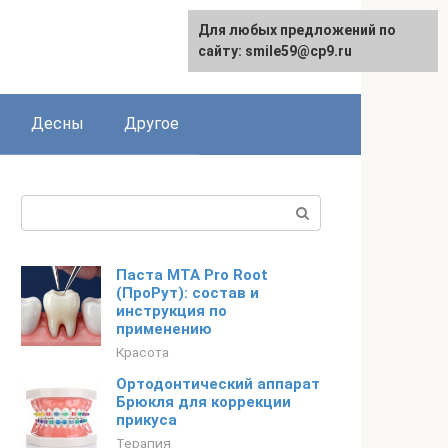
Для любых предложений по
сайту: smile59@cp9.ru
Десны
Другое
Поиск:
Паста МТА Pro Root
(ПроРут): состав и
инструкция по
применению
Красота
Ортодонтический аппарат
Брюкля для коррекции
прикуса
Терапия