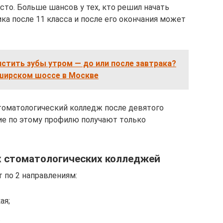
то. Больше шансов у тех, кто решил начать
ика после 11 класса и после его окончания может
истить зубы утром — до или после завтрака?
ширском шоссе в Москве
стоматологический колледж после девятого
ие по этому профилю получают только
 стоматологических колледжей
 по 2 направлениям:
ая;
.