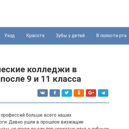
Уход
Красота
Зубы у детей
В полости рта
еские колледжи в
после 9 и 11 класса
х профессий больше всего наших
оги. Давно ушли в прошлое визжащие
ты, но люди до сих пор неохотно идут к зубным