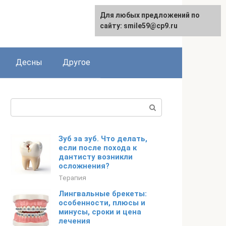
Для любых предложений по
сайту: smile59@cp9.ru
Десны
Другое
Поиск:
Зуб за зуб. Что делать,
если после похода к
дантисту возникли
осложнения?
Терапия
Лингвальные брекеты:
особенности, плюсы и
минусы, сроки и цена
лечения