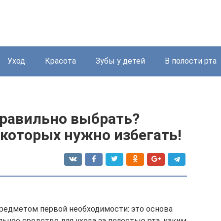
Уход
Красота
Зубы у детей
В полости рта
правильно выбрать?
которых нужно избегать!
редметом первой необходимости: это основа
льное средство для ухода за полостью рта, каким