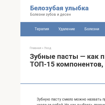
Перейти
Белозубая улыбка
к
контенту
Болезни зубов и десен
Терапия
Удаление
Болезни
Главная
»
Уход
Зубные пасты — как 
ТОП-15 компонентов, 
Зубную пасту смело можно назвать п
ухода за собой. Но как выбрать прави