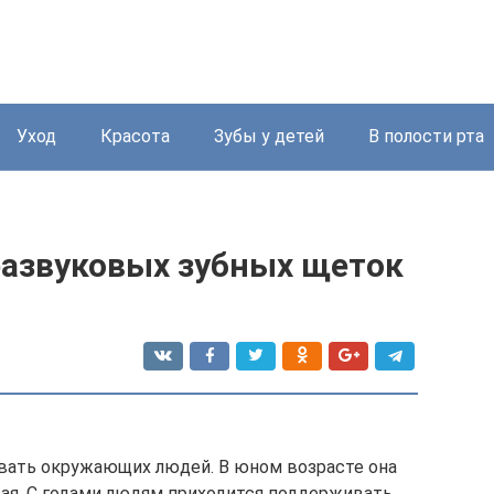
Уход
Красота
Зубы у детей
В полости рта
развуковых зубных щеток
вать окружающих людей. В юном возрасте она
вая. С годами людям приходится поддерживать