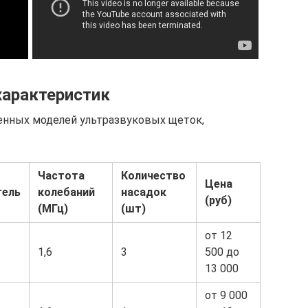
характеристик
енных моделей ультразвуковых щеток,
Частота
Количество
Цена
тель
колебаний
насадок
(руб)
(МГц)
(шт)
от 12
1,6
3
500 до
13 000
от 9 000