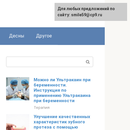
Для любых предложений по
сайту: smile59@cp9.ru
Десны
Другое
Поиск:
Можно ли Ультракаин при
беременности.
Инструкция по
применению Ультракаина
при беременности
Терапия
Улучшение качественных
характеристик зубного
протеза с помощью