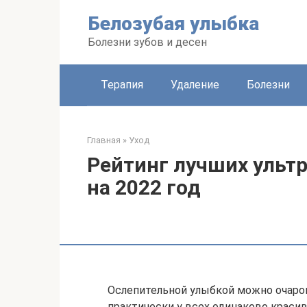
Перейти
Белозубая улыбка
к
контенту
Болезни зубов и десен
Терапия
Удаление
Болезни
Главная
»
Уход
Рейтинг лучших ульт
на 2022 год
Ослепительной улыбкой можно очаро
практически у всех одинаково краси