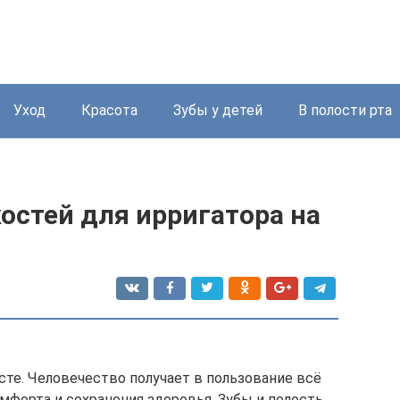
Уход
Красота
Зубы у детей
В полости рта
остей для ирригатора на
сте. Человечество получает в пользование всё
мфорта и сохранения здоровья. Зубы и полость