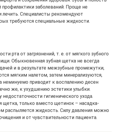
й профилактики заболеваний. Проще не
и лечить. Специалисты рекомендуют
орых требуются специальные жидкости.
ти рта от загрязнений, т. е. от мягкого зубного
пищи. Обыкновенная зубная щетка не всегда
дачей и в результате межзубные промежутки,
тся мягким налетом, затем минерализуются,
ена неминуемо приводит к воспалению десен
онечно же, к ухудшению эстетики улыбки.
 недостаточности гигиенического ухода.
я щетка, только вместо щетинок – насадка-
ием распыляется жидкость. Силу давления можно
очищения и от чувствительности пациента.