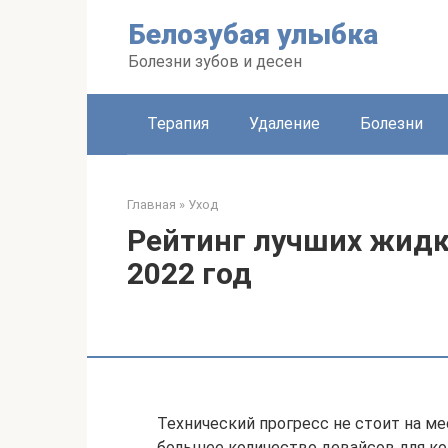
Перейти
Белозубая улыбка
к
контенту
Болезни зубов и десен
Терапия
Удаление
Болезни
Главная
»
Уход
Рейтинг лучших жидк
2022 год
Технический прогресс не стоит на ме
большее количество девайсов для ко