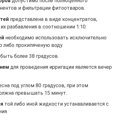
оров
допустимо после полноценного
онентов и фильтрации фитоотваров.
стей
представлена в виде концентратов,
их разбавления в соотношении 1:10.
ей
необходимо использовать исключительно
 либо прокипяченую воду.
быть более 38 градусов.
енем
для проведения ирригации является вечер
есна под углом 80 градусов, при этом
олжна превышать 15 минут.
ия
той либо иной жидкости устанавливается с
ния.