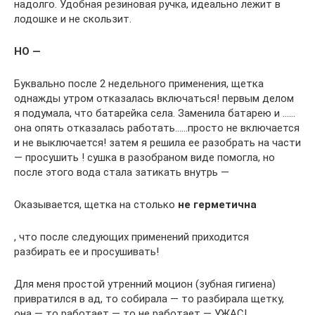
надолго. Удобная резиновая ручка, идеально лежит в
лодошке и не скользит.
НО —
Буквально после 2 недельного применения, щетка
однажды утром отказалась включаться! первым делом
я подумала, что батарейка села. Заменила батарею и ……
она опять отказалась работать……просто не включается
и не выключается! затем я решила ее разобрать на части
— просушить ! сушка в разобраном виде помогла, но
после этого вода стала затикать внутрь —
Оказывается, щетка на столько
не герметична
, что после следующих применений приходится
разбирать ее и просушивать!
Для меня простой утренний моцион (зубная гигиена)
привратился в ад, то собирала — то разбирала щетку,
она — то работает — то не работает — УЖАС!