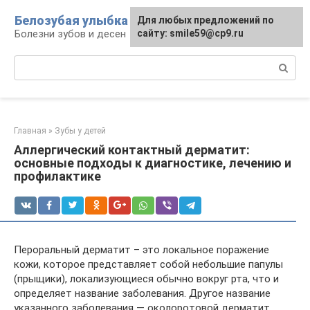
Перейти
Белозубая улыбка
Для любых предложений по
к
Болезни зубов и десен
сайту: smile59@cp9.ru
контенту
Поиск:
Главная
»
Зубы у детей
Аллергический контактный дерматит:
основные подходы к диагностике, лечению и
профилактике
Пероральный дерматит – это локальное поражение
кожи, которое представляет собой небольшие папулы
(прыщики), локализующиеся обычно вокруг рта, что и
определяет название заболевания. Другое название
указанного заболевания — околоротовой дерматит.