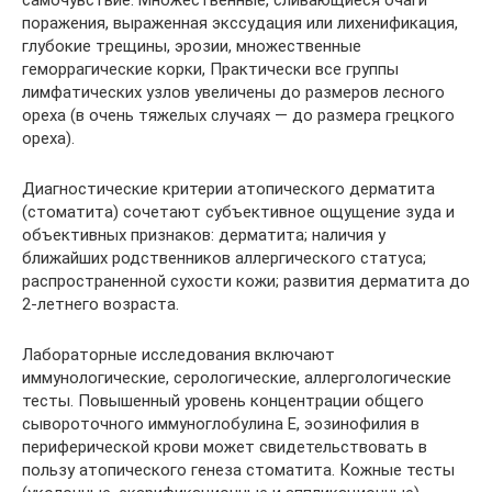
самочувствие. Множественные, сливающиеся очаги
поражения, выраженная экссудация или лихенификация,
глубокие трещины, эрозии, множественные
геморрагические корки, Практически все группы
лимфатических узлов увеличены до размеров лесного
ореха (в очень тяжелых случаях — до размера грецкого
ореха).
Диагностические критерии атопического дерматита
(стоматита) сочетают субъективное ощущение зуда и
объективных признаков: дерматита; наличия у
ближайших родственников аллергического статуса;
распространенной сухости кожи; развития дерматита до
2-летнего возраста.
Лабораторные исследования включают
иммунологические, серологические, аллергологические
тесты. Повышенный уровень концентрации общего
сывороточного иммуноглобулина Е, эозинофилия в
периферической крови может свидетельствовать в
пользу атопического генеза стоматита. Кожные тесты