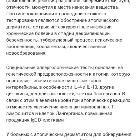
(замедленная реакция) на основе гиперемии кожи, зуда,
отечности, мокнутия в месте нанесения вещества.
Противопоказаниями к проведению кожного
тестирования являются обострение атопического
дерматита, острые интеркуррентные инфекции,
хронические болезни в стадии декомпенсации,
беременность, туберкулезный процесс, психические
заболевания, коллагенозы, злокачественные
новообразования.
Специальные аллергологические тесты основаны на
генетической предрасположенности к атопии, которую
определяет значительное число факторов:
интерлейкины, в особенности IL-4 и IL-13, другие
цитокины, дендритные клетки, клетки Лангерганса. В
связи с этим в анализе крови при атопических реакциях
отмечается увеличение числа активированных Т-
лимфоцитов и клеток Лангерганса, повышенная
продукция IgE B-клетками.
У больных с атопическим дерматитом для обнаружения