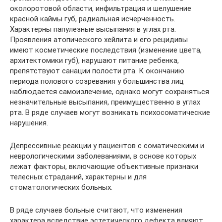
околоротовой области, инфильтрация и шелушение
красной каймы губ, радиальная исчерченность.
Характерны папулезные высыпания в углах рта.
Проявления атопического хейлита и его рецидивы
имеют косметические последствия (изменение цвета,
архитектомики губ), нарушают питание ребенка,
препятствуют санации полости рта. К окончанию
периода полового созревания у большинства лиц
наблюдается самоизлечение, однако могут сохраняться
незначительные высыпания, преимущественно в углах
рта. В ряде случаев могут возникать психосоматические
нарушения.
Депрессивные реакции у пациентов с соматическими и
неврологическими заболеваниями, в основе которых
лежат факторы, включающие объективные признаки
телесных страданий, характерны и для
стоматологических больных.
В ряде случаев больные считают, что изменения
характера вследствие эстетического дефекта влияют