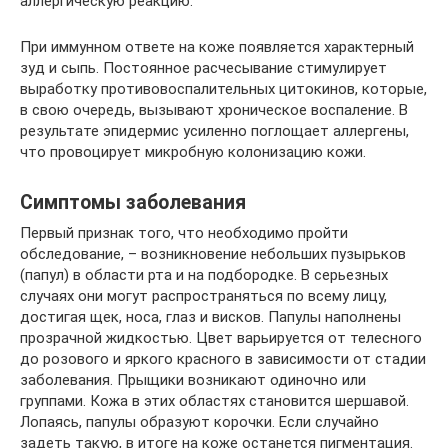
аллергическую реакцию.
При иммунном ответе на коже появляется характерный
зуд и сыпь. Постоянное расчесывание стимулирует
выработку противовоспалительных цитокинов, которые,
в свою очередь, вызывают хроническое воспаление. В
результате эпидермис усиленно поглощает аллергены,
что провоцирует микробную колонизацию кожи.
Симптомы заболевания
Первый признак того, что необходимо пройти
обследование, – возникновение небольших пузырьков
(папул) в области рта и на подбородке. В серьезных
случаях они могут распространяться по всему лицу,
достигая щек, носа, глаз и висков. Папулы наполнены
прозрачной жидкостью. Цвет варьируется от телесного
до розового и яркого красного в зависимости от стадии
заболевания. Прыщики возникают одиночно или
группами. Кожа в этих областях становится шершавой.
Лопаясь, папулы образуют корочки. Если случайно
задеть такую, в итоге на коже останется пигментация.