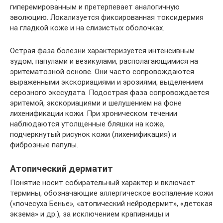
гиперемированным и претерпевает аналогичную
эволюцию. Локализуется фиксированная токсидермия
на гладкой коже и на слизистых оболочках.
Острая фаза болезни характеризуется интенсивным
зудом, папулами и везикулами, располагающимися на
эритематозной основе. Они часто сопровождаются
выраженными экскориациями и эрозиями, выделением
серозного экссудата. Подострая фаза сопровождается
эритемой, экскориациями и шелушением на фоне
лихенификации кожи. При хроническом течении
наблюдаются утолщенные бляшки на коже,
подчеркнутый рисунок кожи (лихенификация) и
фиброзные папулы.
Атопический дерматит
Понятие носит собирательный характер и включает
термины, обозначающие аллергическое воспаление кожи
(«почесуха Бенье», «атопический нейродермит», «детская
экзема» и др.), за исключением крапивницы и