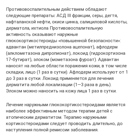
Противовоспалительным действием обладают
следующие препараты: АСД III фракции, серы, дегтя,
нафталанской нефти, окиси цинка, салициловой кислоты,
дерматола, ихтиола Противовоспалительную
активность оказывают наружные
глюкокортикостероиды «повышенной безопасности»:
адвантан (метилпреднизолона ацепонат), афлодерм
(алклометазона дипропионат), локоид (гидрокортизона
17-бутират), элоком (мометазона фуроат). Адвантан
наносят на любые области поражения кожи, в том числе
складки, лицо (1 раз в сутки). Афлодерм используют от 1
до 3 раз в сутки. Локоид применяется для лечения
дерматита любой локализации (1—3 раза в день).
Элоком можно наносить на кожу лица 1 раз в сутки.
Лечение наружными глюкокортикостероидами является
наиболее эффективным методом терапии детей с
атопическим дерматитом. Терапию наружными
кортикостероидами следует проводить длительно, до
наступления полной ремиссии заболевания.