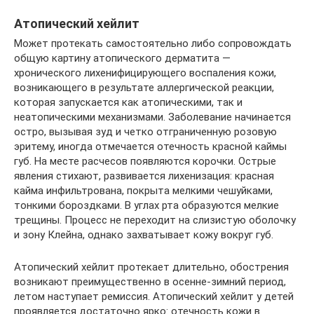
Атопический хейлит
Может протекать самостоятельно либо сопровождать
общую картину атопического дерматита —
хронического лихенифицирующего воспаления кожи,
возникающего в результате аллергической реакции,
которая запускается как атопическими, так и
неатопическими механизмами. Заболевание начинается
остро, вызывая зуд и четко отграниченную розовую
эритему, иногда отмечается отечность красной каймы
губ. На месте расчесов появляются корочки. Острые
явления стихают, развивается лихенизация: красная
кайма инфильтрована, покрыта мелкими чешуйками,
тонкими бороздками. В углах рта образуются мелкие
трещины. Процесс не переходит на слизистую оболочку
и зону Клейна, однако захватывает кожу вокруг губ.
Атопический хейлит протекает длительно, обострения
возникают преимущественно в осенне-зимний период,
летом наступает ремиссия. Атопический хейлит у детей
проявляется достаточно ярко: отечность кожи в