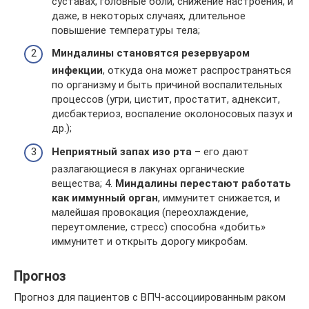
суставах, головные боли, снижение настроения, и
даже, в некоторых случаях, длительное
повышение температуры тела;
Миндалины становятся резервуаром
инфекции
, откуда она может распространяться
по организму и быть причиной воспалительных
процессов (угри, цистит, простатит, аднексит,
дисбактериоз, воспаление околоносовых пазух и
др.);
Неприятный запах изо рта
– его дают
разлагающиеся в лакунах органические
вещества; 4.
Миндалины перестают работать
как иммунный орган
, иммунитет снижается, и
малейшая провокация (переохлаждение,
переутомление, стресс) способна «добить»
иммунитет и открыть дорогу микробам.
Прогноз
Прогноз для пациентов с ВПЧ-ассоциированным раком