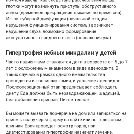
глотки могут возникнуть приступы обструктивного
апноэ (временное прекращение дыхания во время сна).
Из-за тубарной дисфункции (начальной стадии
нарушения функционирования системы) возникает
нарушение слуха, возможно формирование
экссудативного среднего отита (воспаления уха).
Гипертрофия небных миндалин у детей
Часто пациентами становятся дети в возрасте от 5 до 7
лет с осложненным анамнезом в виде аденоидита. В
таких случаях в рамках одного вмешательства
проводится и тонзиллэктомия, и удаление аденоидов.
Послеоперационный этап предписывает соблюдать
диету. Еда должна быть нераздражающей, щадящей,
без добавления приправ. Питье теплое.
Вы можете вызвать лор-врача на дом или записаться на
прием к врачу через форму на сайте или по телефонам
клиники. Врач проведет осмотр горла, при
диагностировании гипертрофии назначит лечение.