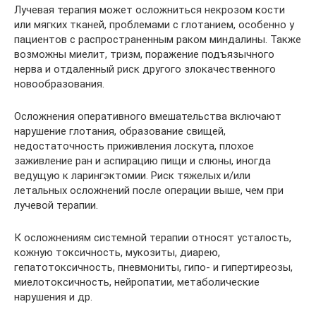
Лучевая терапия может осложниться некрозом кости
или мягких тканей, проблемами с глотанием, особенно у
пациентов с распространенным раком миндалины. Также
возможны миелит, тризм, поражение подъязычного
нерва и отдаленный риск другого злокачественного
новообразования.
Осложнения оперативного вмешательства включают
нарушение глотания, образование свищей,
недостаточность приживления лоскута, плохое
заживление ран и аспирацию пищи и слюны, иногда
ведущую к ларингэктомии. Риск тяжелых и/или
летальных осложнений после операции выше, чем при
лучевой терапии.
К осложнениям системной терапии относят усталость,
кожную токсичность, мукозиты, диарею,
гепатотоксичность, пневмониты, гипо- и гипертиреозы,
миелотоксичность, нейропатии, метаболические
нарушения и др.