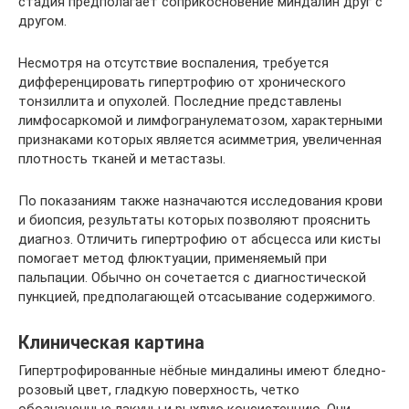
стадия предполагает соприкосновение миндалин друг с
другом.
Несмотря на отсутствие воспаления, требуется
дифференцировать гипертрофию от хронического
тонзиллита и опухолей. Последние представлены
лимфосаркомой и лимфогранулематозом, характерными
признаками которых является асимметрия, увеличенная
плотность тканей и метастазы.
По показаниям также назначаются исследования крови
и биопсия, результаты которых позволяют прояснить
диагноз. Отличить гипертрофию от абсцесса или кисты
помогает метод флюктуации, применяемый при
пальпации. Обычно он сочетается с диагностической
пункцией, предполагающей отсасывание содержимого.
Клиническая картина
Гипертрофированные нёбные миндалины имеют бледно-
розовый цвет, гладкую поверхность, четко
обозначенные лакуны и рыхлую консистенцию. Они