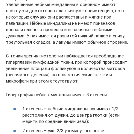
Увеличенные небные миндалины в основном имеют
плотную и достаточно эластичную консистенцию, но в
некоторых случаях они распластаны и мягкие при
пальпации. Нёбные миндалины не имеют признаков
воспалительного процесса и не спаяны с небными
дужками. У них имеется развитой нижний полюс и снизу
треугольная складка, а лакуны имеют обычное строение.
С точки зрения гистологии наблюдается преобладание
гиперплазии лимфоидной ткани, при которой происходит
увеличение площади фолликулов и количества митозов
(непрямого деления), но плазматические клетки и
макрофаги при этом отсутствуют.
Гипертрофия небных миндалин имеет 3 степени:
1 степень – нёбные миндалины занимают 1/3
расстояния от дужки, до центра глотки (если
мерить по средней линии зева);
2 степень – уже 2/3 упомянутого выше