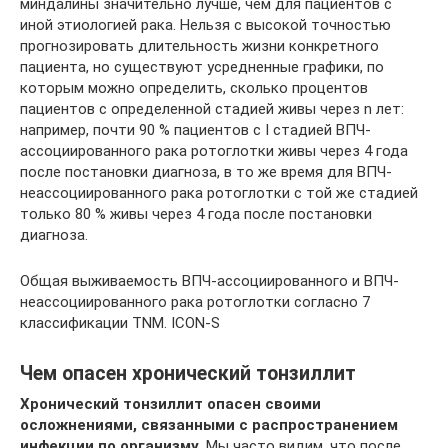
миндалины значительно лучше, чем для пациентов с
иной этиологией рака. Нельзя с высокой точностью
прогнозировать длительность жизни конкретного
пациента, но существуют усредненные графики, по
которым можно определить, сколько процентов
пациентов с определенной стадией живы через n лет:
например, почти 90 % пациентов с I стадией ВПЧ-
ассоциированного рака ротоглотки живы через 4 года
после постановки диагноза, в то же время для ВПЧ-
неассоциированного рака ротоглотки с той же стадией
только 80 % живы через 4 года после постановки
диагноза.
Общая выживаемость ВПЧ-ассоциированного и ВПЧ-
неассоциированного рака ротоглотки согласно 7
классификации TNM. ICON-S
Чем опасен хронический тонзиллит
Хронический тонзиллит опасен своими
осложнениями, связанными с распространением
инфекции по организму.
Мы часто видим, что после