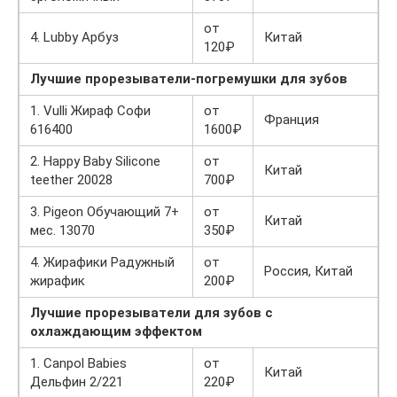
от
4. Lubby Арбуз
Китай
120₽
Лучшие прорезыватели-погремушки для зубов
1. Vulli Жираф Софи
от
Франция
616400
1600₽
2. Happy Baby Silicone
от
Китай
teether 20028
700₽
3. Pigeon Обучающий 7+
от
Китай
мес. 13070
350₽
4. Жирафики Радужный
от
Россия, Китай
жирафик
200₽
Лучшие прорезыватели для зубов с
охлаждающим эффектом
1. Canpol Babies
от
Китай
Дельфин 2/221
220₽