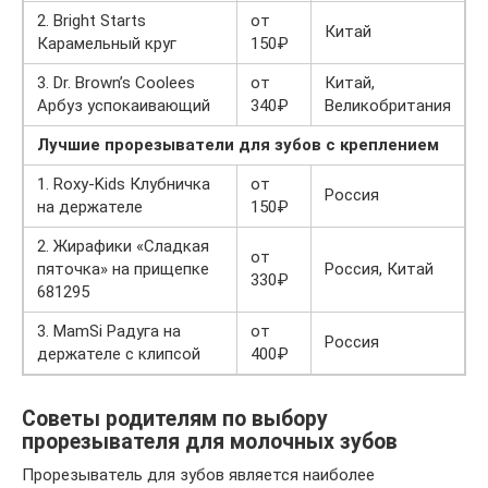
2. Bright Starts
от
Китай
Карамельный круг
150₽
3. Dr. Brown’s Coolees
от
Китай,
Арбуз успокаивающий
340₽
Великобритания
Лучшие прорезыватели для зубов с креплением
1. Roxy-Kids Клубничка
от
Россия
на держателе
150₽
2. Жирафики «Сладкая
от
пяточка» на прищепке
Россия, Китай
330₽
681295
3. MamSi Радуга на
от
Россия
держателе с клипсой
400₽
Советы родителям по выбору
прорезывателя для молочных зубов
Прорезыватель для зубов является наиболее