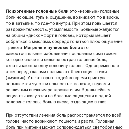
Психогенные головные боли
это «нервные» головные
боли ноющие, тупые, ощущение, возникают то в виске,
то в затылке, то где-то внутри. При этом повышается
раздражительность, утомляемость. Больные жалуются
на общий «дискомфорт в голове», который мешает
собраться с мыслями, сосредоточиться плюс ощущение
тревоги.
Мигрень и пучковые боли э
то
самостоятельные заболевания, основным симптомом
которых является сильная острая головная боль,
охватывающая одну половину головы. Одновременно с
этим перед глазами возникают блестящие точки
(«мушки»). У некоторых людей во время приступа
повышается чувствительность к запахам, вкусам и
различным внешним раздражителям. В дальнейшем
пациенты жалуются на болевые ощущения в одной
половине головы, боль в виске, отдающую в глаз.
При отсутствии лечения боль распространяется по всей
голове, часто возникают тошнота и рвота. Головная
боль при мигрени может сопровождаться светобоязнью