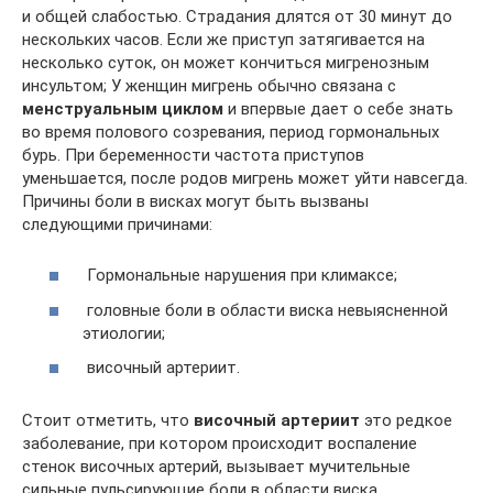
и общей слабостью. Страдания длятся от 30 минут до
нескольких часов. Если же приступ затягивается на
несколько суток, он может кончиться мигренозным
инсультом; У женщин мигрень обычно связана с
менструальным циклом
и впервые дает о себе знать
во время полового созревания, период гормональных
бурь. При беременности частота приступов
уменьшается, после родов мигрень может уйти навсегда.
Причины боли в висках могут быть вызваны
следующими причинами:
Гормональные нарушения при климаксе;
головные боли в области виска невыясненной
этиологии;
височный артериит.
Стоит отметить, что
височный артериит
это редкое
заболевание, при котором происходит воспаление
стенок височных артерий, вызывает мучительные
сильные пульсирующие боли в области виска.