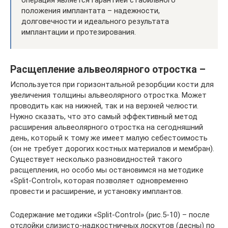
операция является гарантией стабильного
положения имплантата – надежности,
долговечности и идеального результата
имплантации и протезирования.
Расщепление альвеолярного отростка –
Используется при горизонтальной резорбции кости для
увеличения толщины альвеолярного отростка. Может
проводить как на нижней, так и на верхней челюсти.
Нужно сказать, что это самый эффективный метод
расширения альвеолярного отростка на сегодняшний
день, который к тому же имеет малую себестоимость
(он не требует дорогих костных материалов и мембран).
Существует несколько разновидностей такого
расщепления, но особо мы остановимся на методике
«Split-Control», которая позволяет одновременно
провести и расширение, и установку имплантов.
Содержание методики «Split-Control» (рис.5-10) – после
отслойки слизисто-надкостничных лоскутов (десны) по