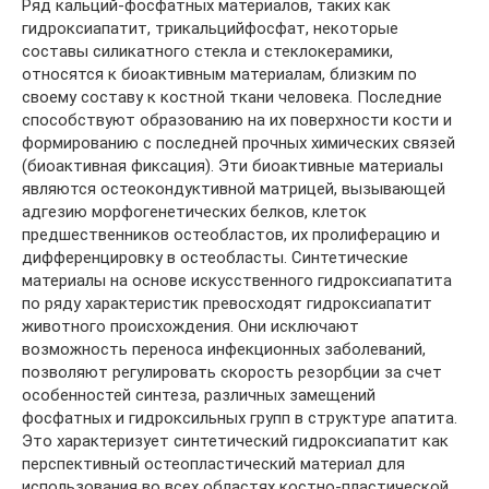
Ряд кальций-фосфатных материалов, таких как
гидроксиапатит, трикальцийфосфат, некоторые
составы силикатного стекла и стеклокерамики,
относятся к биоактивным материалам, близким по
своему составу к костной ткани человека. Последние
способствуют образованию на их поверхности кости и
формированию с последней прочных химических связей
(биоактивная фиксация). Эти биоактивные материалы
являются остеокондуктивной матрицей, вызывающей
адгезию морфогенетических белков, клеток
предшественников остеобластов, их пролиферацию и
дифференцировку в остеобласты. Синтетические
материалы на основе искусственного гидроксиапатита
по ряду характеристик превосходят гидроксиапатит
животного происхождения. Они исключают
возможность переноса инфекционных заболеваний,
позволяют регулировать скорость резорбции за счет
особенностей синтеза, различных замещений
фосфатных и гидроксильных групп в структуре апатита.
Это характеризует синтетический гидроксиапатит как
перспективный остеопластический материал для
использования во всех областях костно-пластической