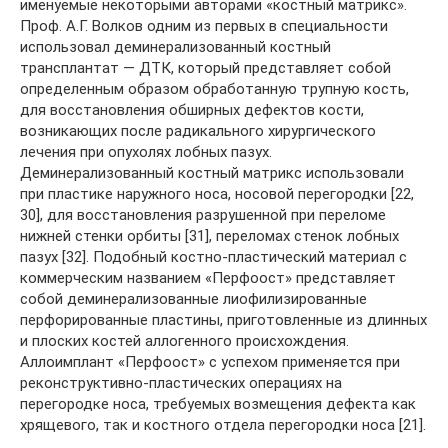
именуемые некоторыми авторами «костный матрикс».
Проф. А.Г. Волков одним из первых в специальности
использовал деминерализованный костный
трансплантат — ДТК, который представляет собой
определенным образом обработанную трупную кость,
для восстановления обширных дефектов кости,
возникающих после радикального хирургического
лечения при опухолях лобных пазух.
Деминерализованный костный матрикс использовали
при пластике наружного носа, носовой перегородки [22,
30], для восстановления разрушенной при переломе
нижней стенки орбиты [31], переломах стенок лобных
пазух [32]. Подобный костно-пластический материал с
коммерческим названием «Перфоост» представляет
собой деминерализованные лиофилизированные
перфорированные пластины, приготовленные из длинных
и плоских костей аллогенного происхождения.
Аллоимплант «Перфоост» с успехом применяется при
реконструктивно-пластических операциях на
перегородке носа, требуемых возмещения дефекта как
хрящевого, так и костного отдела перегородки носа [21].