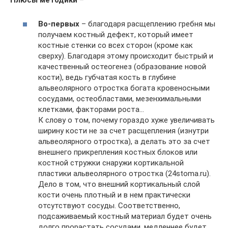
Плюсы методики
–
Во-первых
– благодаря расщеплению гребня мы
получаем костный дефект, который имеет
костные стенки со всех сторон (кроме как
сверху). Благодаря этому происходит быстрый и
качественный остеогенез (образование новой
кости), ведь губчатая кость в глубине
альвеолярного отростка богата кровеносными
сосудами, остеобластами, мезенхимальными
клетками, факторами роста…
К слову о том, почему гораздо хуже увеличивать
ширину кости не за счет расщепления (изнутри
альвеолярного отростка), а делать это за счет
внешнего прикрепления костных блоков или
костной стружки снаружи кортикальной
пластики альвеолярного отростка (24stoma.ru).
Дело в том, что внешний кортикальный слой
кости очень плотный и в нем практически
отсутствуют сосуды. Соответственно,
подсаживаемый костный материал будет очень
долго прорастать сосудами, медленнее будет