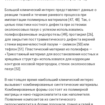
Большой клинический интерес представляют данные о
реакции тканей и течение раневого процесса при
имплантации полимерных материалов [47, 48]. Так, с
целью пластики костного дефекта при остеомах
околоносовых пазух с успехом использовались
полифосфазеновые эндопротезы [49], протакрил [26],
для закрытия посттравматического дефекта верхней
стенки верхнечелюстной пазухи — силикон [50] или
тефлон [51]. Пластический материал из полиэфира —
«Трикотажный материал для восстановления костных и
хрящевых структур» использовался для коррекции
контуров носовой перегородки, стенок околоносовых
пазух [52].
В настоящее время наибольший клинический интерес
вызывают комбинированные синтетические материалы.
Комбинированные формы состоят из полимерной
матрицы и нано-гидроксиапатита как наполнителя.
Появление композитов из синтетического
гидроксиапатита в форме порошков, гранул и гелей в