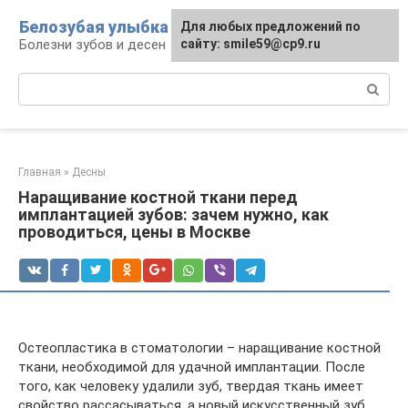
Перейти
Белозубая улыбка
Для любых предложений по
к
Болезни зубов и десен
сайту: smile59@cp9.ru
контенту
Поиск:
Главная
»
Десны
Наращивание костной ткани перед
имплантацией зубов: зачем нужно, как
проводиться, цены в Москве
Остеопластика в стоматологии – наращивание костной
ткани, необходимой для удачной имплантации. После
того, как человеку удалили зуб, твердая ткань имеет
свойство рассасываться, а новый искусственный зуб