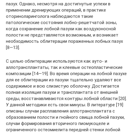
пазух. Однако, несмотря на достигнутые успехи в
применении дренирующих операций, в практике
оториноларинголога наблюдаются такие
патологические состояния лобно-решетчатой зоны,
когда сохранение лобной пазухи как воздухоносной
полости не представляется возможным, и возникает
необходимость облитерации пораженных лобных пазух
[8—13].
С целью облитерации используются как ауто- и
аллотрансплантаты, так и клеевые остеопластические
композиции [14—19]. Во время операции на лобной пазухе
для ее облитерации из пазухи тщательно удаляют все
содержимое и всю слизистую оболочку. Достигается
полная изоляция пазухи и трансплантата от внешней
среды, восстанавливаются контуры лобной области [20].
У данной методики есть свои минусы. В литературе [19]
описаны случаи расплавления аллотрансплантата с
образованием полости и гнойного свища лобной пазухи,
случаи формирования вторичного пиомукоцеле и
ограниченного остеомиелита передней стенки лобной