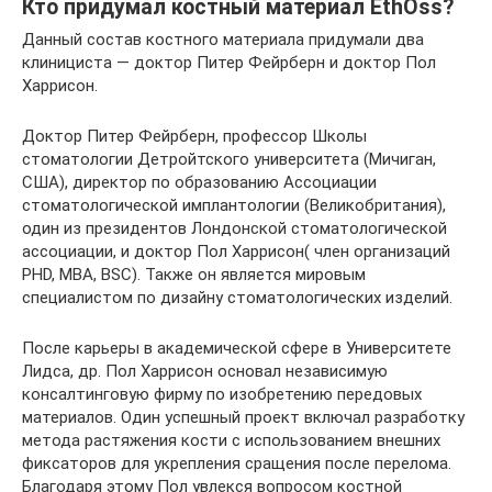
Кто придумал костный материал EthOss?
Данный состав костного материала придумали два
клинициста — доктор Питер Фейрберн и доктор Пол
Харрисон.
Доктор Питер Фейрберн, профессор Школы
стоматологии Детройтского университета (Мичиган,
США), директор по образованию Ассоциации
стоматологической имплантологии (Великобритания),
один из президентов Лондонской стоматологической
ассоциации, и доктор Пол Харрисон( член организаций
PHD, MBA, BSC). Также он является мировым
специалистом по дизайну стоматологических изделий.
После карьеры в академической сфере в Университете
Лидса, др. Пол Харрисон основал независимую
консалтинговую фирму по изобретению передовых
материалов. Один успешный проект включал разработку
метода растяжения кости с использованием внешних
фиксаторов для укрепления сращения после перелома.
Благодаря этому Пол увлекся вопросом костной