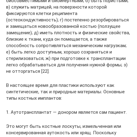
биосовместимыми и биоинертными; б) быть пористыми;
в) служить матрицей, на поверхности которой
фиксируются клетки реципиента
(остеокондуктивность); г) постепенно резорбироваться
и замещаться новообразованной костью (ползущее
замещение); д) иметь плотность и физические свойства,
близкие к ткани, куда он помещается, а также
способность сопротивляться механическим нагрузкам;
е) быть легко доступным, хорошо сохраняться и
стерилизоваться; ж) при подготовке к трансплантации
легко обрабатываться для получения нужной формы; з)
не отторгаться [22].
В настоящее время для пластики используют как
синтетические, так и природные материалы. Основные
типы костных имплантов:
1. Аутотрансплантат — донором является сам пациент.
Это могут быть костные лоскуты, измельченная или
консервированная аутокость или хрящ. Поскольку