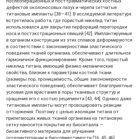
послеоперационных и посттравматических костных
дефектов околоносовых пазух и черепа сетчатые
титановые импланты [38—41]. В исследуемой литературе
встретилась работа, где пористый никелид титан
использовался для закрытия перфораций перегородки
носа и постэкстрационных свищей [42]. Имплантируемые
в организм конструкции из этих сплавов деформируются
в соответствии с закономерностями эластического
поведения тканей организма, обеспечивают длительное
гармоничное функционирование. Кроме того, пористый
никелид титана, имеющий физико-механические
свойства, близкие к параметрам костной ткани
(размеры пор, проницаемость, общие закономерности
эластического поведения), обеспечивает благоприятные
условия для врастания в поры тканевых структур и
сращения его с костью реципиента [43, 44]. Однако даже
титановые импланты могут провоцировать реакции
отторжения. Поэтому с целью изоляции титана от
прилегающих живых тканей организма на титановую
сетку наносится покрытие из биоситалла —
биоактивного материала для улучшения
оссеоинтеграции и биосовместимости [16, 45, 46].