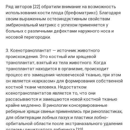
Ряд авторов [22] обратили внимание на возможность
использования кости плода (брефоматрикс). Благодаря
своим выраженным остеоиндуктивным свойствам
эмбриональный матрикс с успехом применяется у
больных с различными дефектами наружного носа и
носовой перегородки.
3. Ксенотрансплантат — источник животного
происхождения. Это костный или хрящевой
трансплантат, взятый из тела животного. Когда
трансплантат находится в организме, происходит
процесс его замещения человеческой тканью, при этом
он является «каркасом» для формирования собственной
костной ткани человека. Недостатком
ксенотрансплантатов является то, что они
рассасываются и замещаются новой костной тканью
крайне медленно. В ринологии консервированные
реберные хрящи свиньи применялись при ринопластиках,
для облитерации лобных пазух и пластики лобно-
орбитальной области после экстраназального удаления
остеомы решетчатого лабиринта [33].