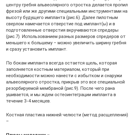
центру гребня альвеолярного отростка делается пропил
фрезой или же другими специальными инструментами на
высоту будущего импланта (рис.6). Далее пилотным
сверлом намечается отверстие под имплант(ы) и в
подготовленные отверстия вкручиваются спредеры
(рис.7). Использованием разных размеров спредеров от
меньшего к большему – можно увеличить ширину гребня
и сразу установить имплант.
По бокам импланта всегда остается щель, которая
заполняется костным материалом, который при
необходимости можно нанести с избытком и снаружи
альвеолярного отростка, прикрыв это все специальной
резорбируемой мембраной (рис.9). После чего рана
ушивается, и мы ждем остеоинтеграции импланта в
течение 3-4 месяцев.
Костная пластика нижней челюсти (метод расщепления)
–