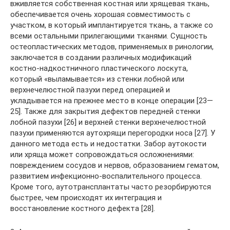
вживляется собственная костная или хрящевая ткань,
обеспечивается очень хорошая совместимость с
участком, в который имплантируется ткань, а также со
всеми остальными прилегающими тканями. Сущность
остеопластических методов, применяемых в ринологии,
заключается в создании различных модификаций
костно-надкостничного пластического лоскута,
который «выламывается» из стенки лобной или
верхнечелюстной пазухи перед операцией и
укладывается на прежнее место в конце операции [23—
25]. Также для закрытия дефектов передней стенки
лобной пазухи [26] и верхней стенки верхнечелюстной
пазухи применяются аутохрящи перегородки носа [27]. У
данного метода есть и недостатки. Забор аутокости
или хряща может сопровождаться осложнениями:
повреждением сосудов и нервов, образованием гематом,
развитием инфекционно-воспалительного процесса.
Кроме того, аутотрансплантаты часто резорбируются
быстрее, чем происходят их интеграция и
восстановление костного дефекта [28].