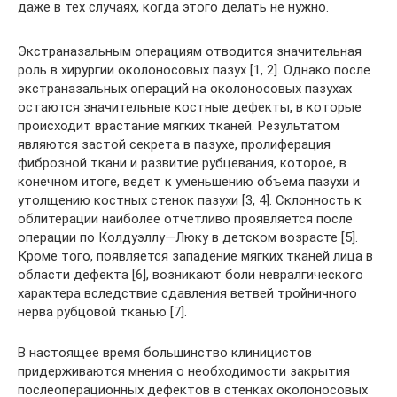
даже в тех случаях, когда этого делать не нужно.
Экстраназальным операциям отводится значительная
роль в хирургии околоносовых пазух [1, 2]. Однако после
экстраназальных операций на околоносовых пазухах
остаются значительные костные дефекты, в которые
происходит врастание мягких тканей. Результатом
являются застой секрета в пазухе, пролиферация
фиброзной ткани и развитие рубцевания, которое, в
конечном итоге, ведет к уменьшению объема пазухи и
утолщению костных стенок пазухи [3, 4]. Склонность к
облитерации наиболее отчетливо проявляется после
операции по Колдуэллу—Люку в детском возрасте [5].
Кроме того, появляется западение мягких тканей лица в
области дефекта [6], возникают боли невралгического
характера вследствие сдавления ветвей тройничного
нерва рубцовой тканью [7].
В настоящее время большинство клиницистов
придерживаются мнения о необходимости закрытия
послеоперационных дефектов в стенках околоносовых