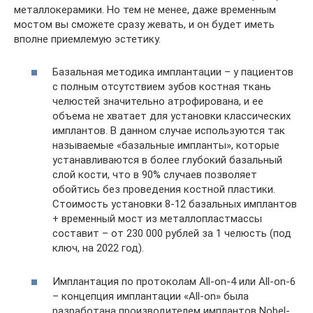
металлокерамики. Но тем не менее, даже временным
мостом вы сможете сразу жевать, и он будет иметь
вполне приемлемую эстетику.
Базальная методика имплантации – у пациентов
с полным отсутствием зубов костная ткань
челюстей значительно атрофирована, и ее
объема не хватает для установки классических
имплантов. В данном случае используются так
называемые «базальные импланты», которые
устанавливаются в более глубокий базальный
слой кости, что в 90% случаев позволяет
обойтись без проведения костной пластики.
Стоимость установки 8-12 базальных имплантов
+ временный мост из металлопластмассы
составит – от 230 000 рублей за 1 челюсть (под
ключ, на 2022 год).
Имплантация по протоколам All-on-4 или All-on-6
– концепция имплантации «All-on» была
разработана производителем имплантов Nobel-