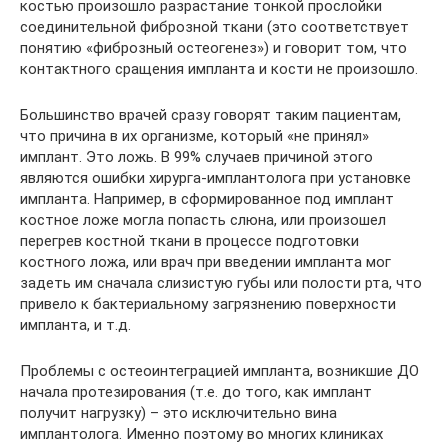
костью произошло разрастание тонкой прослойки
соединительной фиброзной ткани (это соответствует
понятию «фиброзный остеогенез») и говорит том, что
контактного сращения импланта и кости не произошло.
Большинство врачей сразу говорят таким пациентам,
что причина в их организме, который «не принял»
имплант. Это ложь. В 99% случаев причиной этого
являются ошибки хирурга-имплантолога при установке
импланта. Например, в сформированное под имплант
костное ложе могла попасть слюна, или произошел
перегрев костной ткани в процессе подготовки
костного ложа, или врач при введении импланта мог
задеть им сначала слизистую губы или полости рта, что
привело к бактериальному загрязнению поверхности
импланта, и т.д.
Проблемы с остеоинтеграцией импланта, возникшие ДО
начала протезирования (т.е. до того, как имплант
получит нагрузку) – это исключительно вина
имплантолога. Именно поэтому во многих клиниках