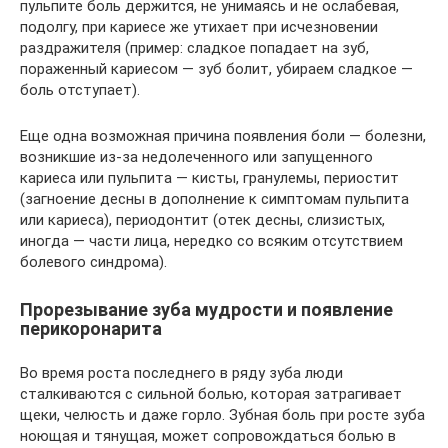
пульпите боль держится, не унимаясь и не ослабевая,
подолгу, при кариесе же утихает при исчезновении
раздражителя (пример: сладкое попадает на зуб,
пораженный кариесом — зуб болит, убираем сладкое —
боль отступает).
Еще одна возможная причина появления боли — болезни,
возникшие из-за недолеченного или запущенного
кариеса или пульпита — кисты, гранулемы, периостит
(загноение десны в дополнение к симптомам пульпита
или кариеса), периодонтит (отек десны, слизистых,
иногда — части лица, нередко со всяким отсутствием
болевого синдрома).
Прорезывание зуба мудрости и появление
перикоронарита
Во время роста последнего в ряду зуба люди
сталкиваются с сильной болью, которая затрагивает
щеки, челюсть и даже горло. Зубная боль при росте зуба
ноющая и тянущая, может сопровождаться болью в