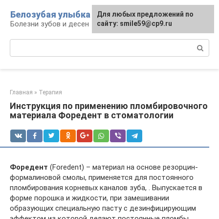
Перейти
Белозубая улыбка
Для любых предложений по
к
Болезни зубов и десен
сайту: smile59@cp9.ru
контенту
Поиск:
Главная
»
Терапия
Инструкция по применению пломбировочного
материала Форедент в стоматологии
Форедент
(Foredent) – материал на основе резорцин-
формалиновой смолы, применяется для постоянного
пломбирования корневых каналов зуба, . Выпускается в
форме порошка и жидкости, при замешивании
образующих специальную пасту с дезинфицирующим
эффектом из которой делают постоянные пломбы.