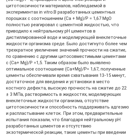
цитотоксичности материалов, наблюдаемой в
экспериментах in vitro.В разработанных цементных
порошках с соотношением (Ca + Mg)/P = 1,67 MgO
полностью реагировал с цементной жидкостью, что
приводило к нейтральному pH цементов в
дистиллированной воде и моделирующей внеклеточные
жидкости организма среде. Было достигнуто более чем
трехкратное увеличение значений прочности на сжатие,
по сравнению с другими цитосовместимыми цементами
с (Ca+ Mg)/P =1,5. Таким образом было выявлено
оптимальное соотношение (Ca+Mg)/P= 1,67, полученные
цементы обеспечивали время схватывания 13-15 минут,
достаточное для введения и установки в место
костного дефекта, высокую прочность на сжатие до 22
± 3 МПа, растворимость в жидкостях, моделирующих
внеклеточные жидкости организма, отсутствие
цитотоксичности и способность поддерживать адгезию
и распластывание клеток. При этом, предварительные
испытания показали, что благодаря нейтральному рН
разработанных цементов и отсутствию
экзотермической реакции, такие цементы при введении