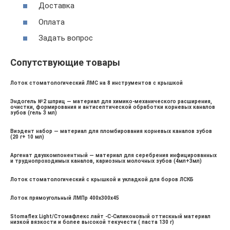
Доставка
Оплата
Задать вопрос
Сопутствующие товары
Лоток стоматологический ЛМС на 8 инструментов с крышкой
Эндогель №2 шприц — материал для химико-механического расширения,
очистки, формирования и антисептической обработки корневых каналов
зубов (гель 3 мл)
Виэдент набор — материал для пломбирования корневых каналов зубов
(20 г+ 10 мл)
Аргенат двухкомпонентный — материал для серебрения инфицированных
и труднопроходимых каналов, кариозных молочных зубов (4мл+3мл)
Лоток стоматологический с крышкой и укладкой для боров ЛСКБ
Лоток прямоугольный ЛМПр 400х300х45
Stomaflex Light/Стомафлекс лайт -С-Силиконовый оттискный материал
низкой вязкости и более высокой текучести ( паста 130 г)