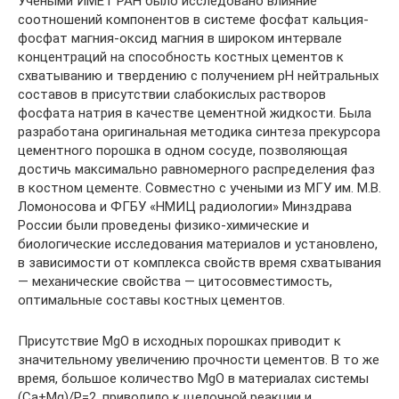
Учеными ИМЕТ РАН было исследовано влияние
соотношений компонентов в системе фосфат кальция-
фосфат магния-оксид магния в широком интервале
концентраций на способность костных цементов к
схватыванию и твердению с получением рН нейтральных
составов в присутствии слабокислых растворов
фосфата натрия в качестве цементной жидкости. Была
разработана оригинальная методика синтеза прекурсора
цементного порошка в одном сосуде, позволяющая
достичь максимально равномерного распределения фаз
в костном цементе. Совместно с учеными из МГУ им. М.В.
Ломоносова и ФГБУ «НМИЦ радиологии» Минздрава
России были проведены физико-химические и
биологические исследования материалов и установлено,
в зависимости от комплекса свойств время схватывания
— механические свойства — цитосовместимость,
оптимальные составы костных цементов.
Присутствие MgO в исходных порошках приводит к
значительному увеличению прочности цементов. В то же
время, большое количество MgO в материалах системы
(Ca+Mg)/P=2, приводило к щелочной реакции и