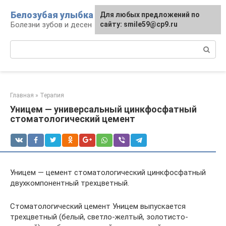
Перейти
Белозубая улыбка
Для любых предложений по
к
Болезни зубов и десен
сайту: smile59@cp9.ru
контенту
Поиск:
Главная
»
Терапия
Уницем — универсальный цинкфосфатный
стоматологический цемент
Уницем — цемент стоматологический цинкфосфатный
двухкомпонентный трехцветный.
Стоматологический цемент Уницем выпускается
трехцветный (белый, светло-желтый, золотисто-