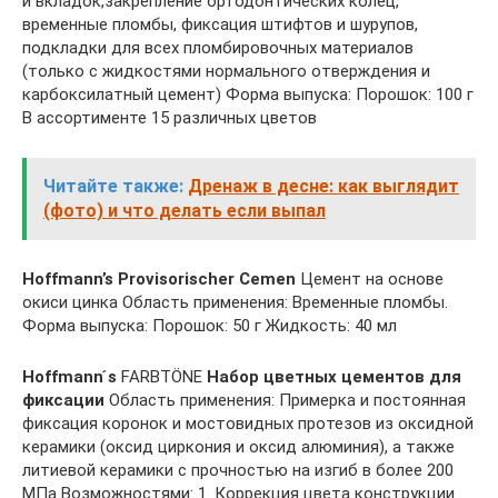
и вкладок,закрепление ортодонтических колец,
временные пломбы, фиксация штифтов и шурупов,
подкладки для всех пломбировочных материалов
(только с жидкостями нормального отверждения и
карбоксилатный цемент) Форма выпуска: Порошок: 100 г
В ассортименте 15 различных цветов
Читайте также:
Дренаж в десне: как выглядит
(фото) и что делать если выпал
Hoffmann’s Provisorischer Cemen
Цемент на основе
окиси цинка Область применения: Временные пломбы.
Форма выпуска: Порошок: 50 г Жидкость: 40 мл
Hoffmann ́s
FARBTÖNE
Набор цветных цементов для
фиксации
Область применения: Примерка и постоянная
фиксация коронок и мостовидных протезов из оксидной
керамики (оксид циркония и оксид алюминия), а также
литиевой керамики с прочностью на изгиб в более 200
МПа Возможностями: 1. Коррекция цвета конструкции