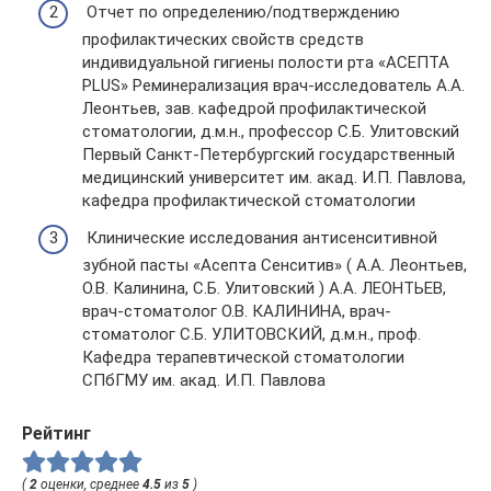
Отчет по определению/подтверждению
профилактических свойств средств
индивидуальной гигиены полости рта «АСЕПТА
PLUS» Реминерализация врач-исследователь А.А.
Леонтьев, зав. кафедрой профилактической
стоматологии, д.м.н., профессор С.Б. Улитовский
Первый Санкт-Петербургский государственный
медицинский университет им. акад. И.П. Павлова,
кафедра профилактической стоматологии
Клинические исследования антисенситивной
зубной пасты «Асепта Сенситив» ( А.А. Леонтьев,
О.В. Калинина, С.Б. Улитовский ) А.А. ЛЕОНТЬЕВ,
врач-стоматолог О.В. КАЛИНИНА, врач-
стоматолог С.Б. УЛИТОВСКИЙ, д.м.н., проф.
Кафедра терапевтической стоматологии
СПбГМУ им. акад. И.П. Павлова
Рейтинг
(
2
оценки, среднее
4.5
из
5
)