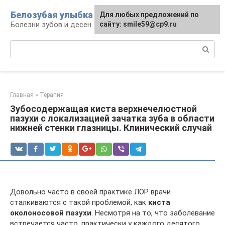
Перейти
Белозубая улыбка
Для любых предложений по
к
Болезни зубов и десен
сайту: smile59@cp9.ru
контенту
Поиск:
Главная
»
Терапия
Зубосодержащая киста верхнечелюстной
пазухи с локализацией зачатка зуба в области
нижней стенки глазницы. Клинический случай
Довольно часто в своей практике ЛОР врачи
сталкиваются с такой проблемой, как
киста
околоносовой пазухи
. Несмотря на то, что заболевание
встречается часто, практически у каждого десятого