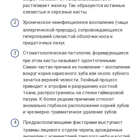
растягивает железу. Так образуются истинные
слизистые и серозные кисты.
Хроническое неинфекционное воспаление (чаще
аллергической природы), сопровождающееся
гиперплазией слизистой оболочки носа и
придаточных пазух.
Стоматологическая патология, формирующиеся
при этом кисты называют одонтогенными.
Самая частая причина их появления – воспаление
вокруг корня кариозного зуба или около зубного
зачатка верхней челюсти. Гнойный процесс
приводит к атрофии и разрушению костной
ткани, распространяясь на стенки гайморовой
пазухи. К более редким причинам относят
аномально глубокое расположение корней зубов
и чрезмерно травматичное удаление зубов.
Предрасполагающими факторами выступают
травмы лицевого отдела черепа, врожденные
аномалии с асимметрией твердого неба и костей