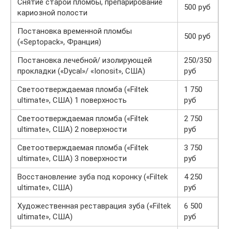
Снятие старой пломбы, препарирование
500 руб
кариозной полости
Постановка временной пломбы
500 руб
(«Septopack», Франция)
Постановка лечебной/ изолирующей
250/350
прокладки («Dycal»/ «Ionosit», США)
руб
Светоотверждаемая пломба («Filtek
1 750
ultimate», США) 1 поверхность
руб
Светоотверждаемая пломба («Filtek
2 750
ultimate», США) 2 поверхности
руб
Светоотверждаемая пломба («Filtek
3 750
ultimate», США) 3 поверхности
руб
Восстановление зуба под коронку («Filtek
4 250
ultimate», США)
руб
Художественная реставрация зуба («Filtek
6 500
ultimate», США)
руб