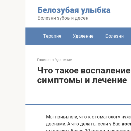
Перейти
Белозубая улыбка
к
контенту
Болезни зубов и десен
Терапия
Удаление
Болезни
Главная
»
Удаление
Что такое воспаление
симптомы и лечение
Мы привыкли, что к стоматологу нужн
деснами. А что делать, если у Вас
вос
выделяют более 10 видов и подвидо