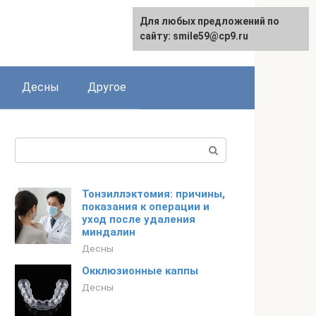
Для любых предложений по
сайту: smile59@cp9.ru
Десны
Другое
Поиск:
Тонзиллэктомия: причины,
показания к операции и
уход после удаления
миндалин
Десны
Окклюзионные каппы
Десны