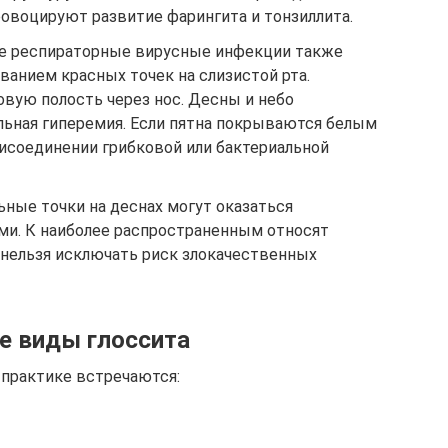
ровоцируют развитие фарингита и тонзиллита.
ые респираторные вирусные инфекции также
анием красных точек на слизистой рта.
овую полость через нос. Десны и небо
льная гиперемия. Если пятна покрываются белым
рисоединении грибковой или бактериальной
ные точки на деснах могут оказаться
и. К наиболее распространенным относят
 нельзя исключать риск злокачественных
е виды глоссита
 практике встречаются: