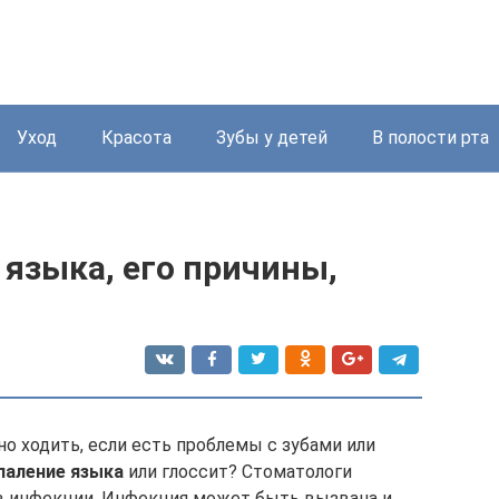
Уход
Красота
Зубы у детей
В полости рта
 языка, его причины,
о ходить, если есть проблемы с зубами или
паление языка
или глоссит? Стоматологи
в инфекции. Инфекция может быть вызвана и