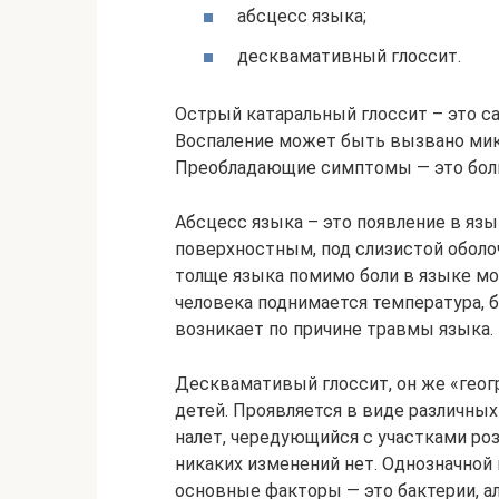
абсцесс языка;
десквамативный глоссит.
Острый катаральный глоссит – это с
Воспаление может быть вызвано мик
Преобладающие симптомы — это боль,
Абсцесс языка – это появление в яз
поверхностным, под слизистой оболоч
толще языка помимо боли в языке мо
человека поднимается температура, б
возникает по причине травмы языка.
Десквамативый глоссит, он же «геогр
детей. Проявляется в виде различных
налет, чередующийся с участками ро
никаких изменений нет. Однозначной 
основные факторы — это бактерии, а