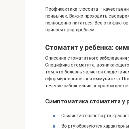
Профилактика глоссита – качествен
привычек. Важно проходить своевре
полноценно питаться. Все эти факто
приносят ряд проблем.
Стоматит у ребенка: си
Описание стоматитного заболевания 
Специфика стоматита, возникающего 
том, что болезнь является следствие
сформировавшегося иммунитета. Поэ
течение заболевания сопровождаетс
Симптоматика стоматита у р
Слизистая полости рта краснее
Во рту образуются характерн