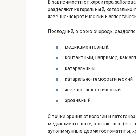
В зависимости от характера заболева
разделяют катаральный, катарально-г
язвенно-некротический и аллергичес
Последний, в свою очередь, разделя
медикаментозный;
контактный, например, как алл
катаральный;
катарально-геморрагический;
язвенно-некротический;
эрозивный.
С точки зрения этиологии и патоген
медикаментозные, контактные (в т. ч
аутоиммунные дерматостоматиты, х