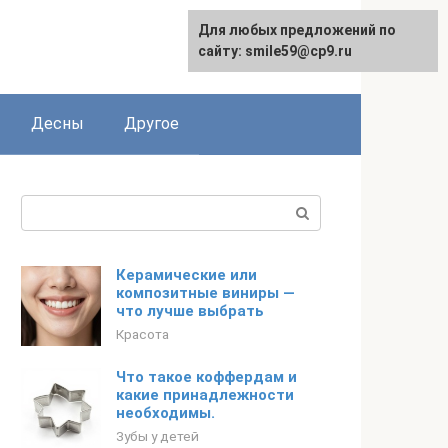
Для любых предложений по
сайту: smile59@cp9.ru
Десны
Другое
Поиск:
Керамические или
композитные виниры —
что лучше выбрать
Красота
Что такое коффердам и
какие принадлежности
необходимы.
Зубы у детей