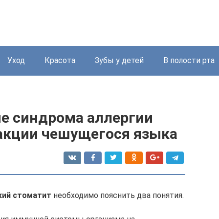
Уход
Красота
Зубы у детей
В полости рта
ие синдрома аллергии
еакции чешущегося языка
кий стоматит
необходимо пояснить два понятия.