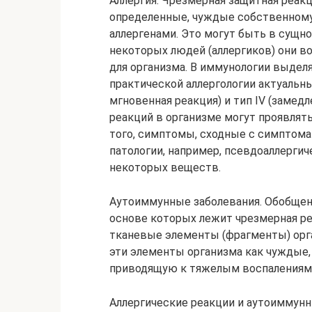
Аллергия. Чрезмерная защитная реак
определенные, чуждые собственному
аллергенами. Это могут быть в сущн
некоторых людей (аллергиков) они 
для организма. В иммунологии выделя
практической аллергологии актуальны
мгновенная реакция) и тип IV (замедл
реакций в организме могут проявлять
того, симптомы, сходные с симптома
патологии, например, псевдоаллерги
некоторых веществ.
Аутоиммунные заболевания. Обобщен
основе которых лежит чрезмерная р
тканевые элементы (фрагменты) орга
эти элементы организма как чуждые,
приводящую к тяжелым воспалениям и
Аллергические реакции и аутоиммунн