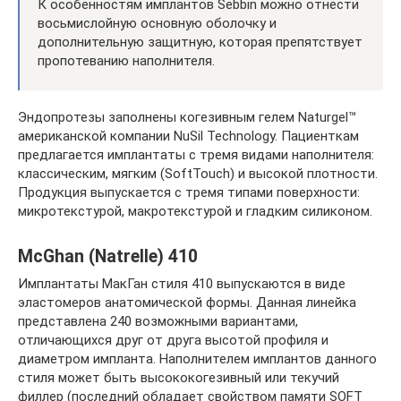
К особенностям имплантов Sebbin можно отнести
восьмислойную основную оболочку и
дополнительную защитную, которая препятствует
пропотеванию наполнителя.
Эндопротезы заполнены когезивным гелем Naturgel™
американской компании NuSil Technology. Пациенткам
предлагается имплантаты с тремя видами наполнителя:
классическим, мягким (SoftTouch) и высокой плотности.
Продукция выпускается с тремя типами поверхности:
микротекстурой, макротекстурой и гладким силиконом.
McGhan (Natrelle) 410
Имплантаты МакГан стиля 410 выпускаются в виде
эластомеров анатомической формы. Данная линейка
представлена 240 возможными вариантами,
отличающихся друг от друга высотой профиля и
диаметром импланта. Наполнителем имплантов данного
стиля может быть высококогезивный или текучий
филлер (последний обладает свойством памяти SOFT