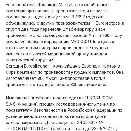
Ее основатель Дональда МакГан основной целью
поставил организовать производство и вывести
компанию в лидеры индустрии. В 1997 году они
объединились с другим производителем — Europrotecs, и
спустя два года перенесли штаб-квартиру и все
производство во французский городок Апт. В 2004 году
компания вошла в корпорацию MEDICOR Ltd с целью
стать мировым лидером в производстве грудных
имплантов и другой медицинской продукции для
пластической хирургии.
Сегодня Eurosilicone — крупнейшая в Европе, и третья в
мире компания по производству грудных имплантов. Она
изготавливает 800 тысяч эндопротезов в год, в
производстве трудятся около 300 специалистов.
Импланты Eurosilicone (производства EUROSILICONE
S.A.S, Франция), прошли исследования/испытания по
показателям безопасности в Российской Федерации по
установленной законодательством процедуре и
задекларированы. Декларация от 24.05.2018 №
РОСС.FR.МГ11Д13761 (действительна до 23.05.2021 г.).