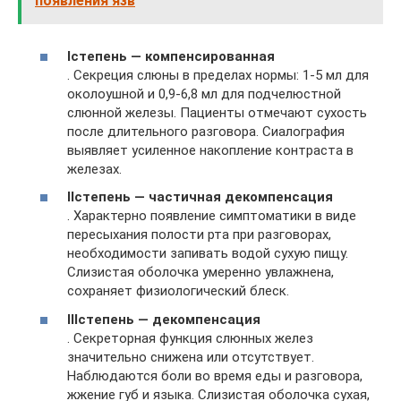
появления язв
I
степень — компенсированная
. Секреция слюны в пределах нормы: 1-5 мл для
околоушной и 0,9-6,8 мл для подчелюстной
слюнной железы. Пациенты отмечают сухость
после длительного разговора. Сиалография
выявляет усиленное накопление контраста в
железах.
II
степень — частичная декомпенсация
. Характерно появление симптоматики в виде
пересыхания полости рта при разговорах,
необходимости запивать водой сухую пищу.
Слизистая оболочка умеренно увлажнена,
сохраняет физиологический блеск.
III
степень — декомпенсация
. Секреторная функция слюнных желез
значительно снижена или отсутствует.
Наблюдаются боли во время еды и разговора,
жжение губ и языка. Слизистая оболочка сухая,