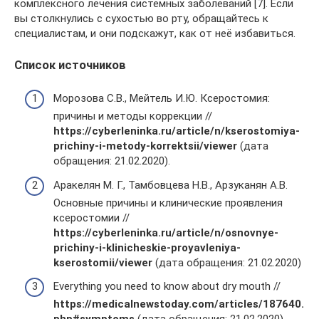
комплексного лечения системных заболеваний [7]. Если
вы столкнулись с сухостью во рту, обращайтесь к
специалистам, и они подскажут, как от неё избавиться.
Список источников
Морозова С.В., Мейтель И.Ю. Ксеростомия:
причины и методы коррекции //
https://cyberleninka.ru/article/n/kserostomiya-
prichiny-i-metody-korrektsii/viewer
(дата
обращения: 21.02.2020).
Аракелян М. Г., Тамбовцева Н.В., Арзуканян А.В.
Основные причины и клинические проявления
ксеростомии //
https://cyberleninka.ru/article/n/osnovnye-
prichiny-i-klinicheskie-proyavleniya-
kserostomii/viewer
(дата обращения: 21.02.2020)
Everything you need to know about dry mouth //
https://medicalnewstoday.com/articles/187640.