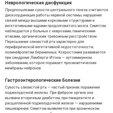
Неврологическая дисфункция
Предпосылками сухости центрального генеза считаются
дискоординация работы нервной системы, нарушение
связей между высшими корковыми структурами и
вегетативными ядрами продолговатого мозга. Симптом
наблюдается у больных с неврозами, паническими
атаками, органическим тревожным расстройством.
Пересыхание слизистой рта характерно для
периферической вегетативной недостаточности,
полинейропатии беременных. Ксеростомия развивается
при синдроме Ламберта-Итона — аутоиммунном
заболевании, которое поражает пресинаптические
мембраны нейронов.
Гастроэнтерологические болезни
Сухость слизистой рта — частый признак поражения
поджелудочной железы. При фиброзе органа она
вызвана вторичным диабетом, при панкреатите и
расщепленной поджелудочной железе — нарушениями
пищеварения. Симптом выявляется при хроническом