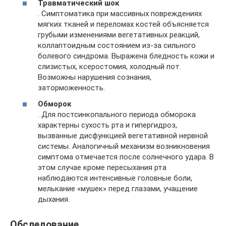
Травматический шок
. Симптоматика при массивных повреждениях
мягких тканей и переломах костей объясняется
грубыми изменениями вегетативных реакций,
коллаптоидным состоянием из-за сильного
болевого синдрома. Выражена бледность кожи и
слизистых, ксеростомия, холодный пот.
Возможны нарушения сознания,
заторможенность.
Обморок
. Для постсинкопального периода обморока
характерны сухость рта и гипергидроз,
вызванные дисфункцией вегетативной нервной
системы. Аналогичный механизм возникновения
симптома отмечается после солнечного удара. В
этом случае кроме пересыхания рта
наблюдаются интенсивные головные боли,
мелькание «мушек» перед глазами, учащение
дыхания.
Обследование