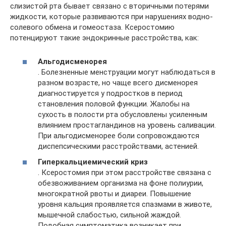
слизистой рта бывает связано с вторичными потерями
жидкости, которые развиваются при нарушениях водно-
солевого обмена и гомеостаза. Ксеростомию
потенцируют такие эндокринные расстройства, как:
Альгодисменорея
. Болезненные менструации могут наблюдаться в
разном возрасте, но чаще всего дисменорея
диагностируется у подростков в период
становления половой функции. Жалобы на
сухость в полости рта обусловлены усиленным
влиянием простагландинов на уровень саливации.
При альгодисменорее боли сопровождаются
диспепсическими расстройствами, астенией.
Гиперкальциемический криз
. Ксеростомия при этом расстройстве связана с
обезвоживанием организма на фоне полиурии,
многократной рвоты и диареи. Повышение
уровня кальция проявляется спазмами в животе,
мышечной слабостью, сильной жаждой.
Подобная симптоматика возникает при