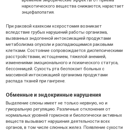
временем эйфорические эффекты от приема
наркотического вещества снижаются, нарастает
энцефалопатия.
При раковой кахексии ксеростомия возникает
вследствие грубых нарушений работы организма,
вызванных эндогенной интоксикацией продуктами
метаболизма опухоли и распадающимися раковыми
клетками. Состояние сопровождается диспепсическими
расстройствами, истощением, тяжелой анемией,
изменениями эмоционального и психического статуса,
бессонницей. Сухость рта беспокоит больных с
массивной интоксикацией организма продуктами
распада тканей при гангрене.
Обменные и эндокринные нарушения
Выделение слюны имеет не только нервную, но и
гуморальную регуляцию. Различные отклонения от
нормальных уровней гормонов и биологически активных
веществ вызывают нарушения деятельности всех
органов, в том числе слюнных желез. Появление сухости