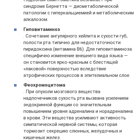
синдроме Бернетта — дисметаболической
патологии с гиперкальциемией и метаболическим
алкалозом.
Гиповитаминоз
. Сочетание ангулярного хейлита и сухости губ,
полости рта типично для недостаточности
пиридоксина (витамина В6). Для гиповитаминоза
специфично изменение внешнего вида языка —
он становится ярко-красным с блестящей
«лаковой» поверхностью вследствие
атрофических процессов в эпителиальном слое.
Феохромоцитома
. При опухоли мозгового вещества
надпочечников сухость рта вызвана усилением
эндокринной функции со значительным
повышением уровня адреналина и норадреналина
в крови. Эти вещества усиливают активность
симпатической нервной системы, которая
тормозит секрецию слюнных, желудочных и
кишечных желез.