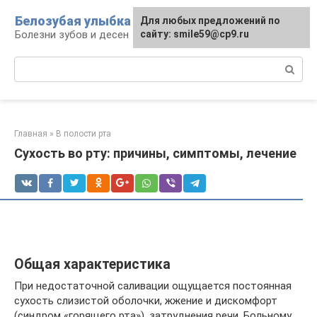
Перейти
Белозубая улыбка
Для любых предложений по
к
Болезни зубов и десен
сайту: smile59@cp9.ru
контенту
Поиск:
Главная
»
В полости рта
Сухость во рту: причины, симптомы, лечение
Общая характеристика
При недостаточной саливации ощущается постоянная
сухость слизистой оболочки, жжение и дискомфорт
(синдром «горящего рта»), затруднения речи. Больному