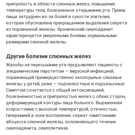
припухлость в области слюнных желез, повышение
температуры тела, болезненное открывание рта. Прием
пищи затруднен из-за болей и сухости эпителия,
которая обусловлена прекращением выделения секрета
из пораженной железы. Хронический сиалоаденит
характеризуется умеренными болями, нормальными
размерами слюнной железы.
Другие болезни слюнных желез
Жалобы на пересыхание рта предъявляют пациенты с
эпидемическим паротитом — вирусной инфекцией,
поражающей преимущественно околоушные слюнные
железы у детей, реже — подчелюстные и подъязычные.
Симптом сочетается с общей интоксикацией,
болезненностью и припухлостью желез с обеих сторон,
деформирующей контуры лица больного. Выраженная
ксеростомия с высокой температурой, отечностью,
гиперемией в зоне воспаления, служат симптомами
абсцесса слюнной железы, осложняющего течение
сиалоаденита, сиалолитиаза.