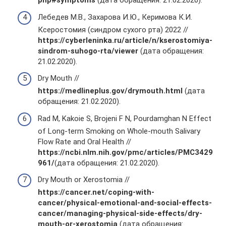
php#symptoms
(дата обращения: 21.02.2020).
Лебедев М.В., Захарова И.Ю., Керимова К.И.
Ксеростомия (синдром сухого рта) 2022 //
https://cyberleninka.ru/article/n/kserostomiya-
sindrom-suhogo-rta/viewer
(дата обращения:
21.02.2020).
Dry Mouth //
https://medlineplus.gov/drymouth.html
(дата
обращения: 21.02.2020).
Rad М, Kakoie S, Brojeni F N, Pourdamghan N Effect
of Long-term Smoking on Whole-mouth Salivary
Flow Rate and Oral Health //
https://ncbi.nlm.nih.gov/pmc/articles/PMC3429
961/
(дата обращения: 21.02.2020).
Dry Mouth or Xerostomia //
https://cancer.net/coping-with-
cancer/physical-emotional-and-social-effects-
cancer/managing-physical-side-effects/dry-
mouth-or-xerostomia
(дата обращения: