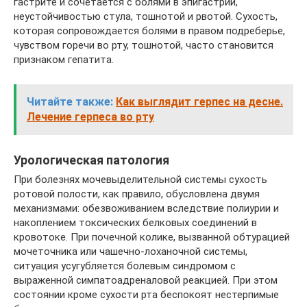
гастрите и сочетается с болями в эпигастрии,
неустойчивостью стула, тошнотой и рвотой. Сухость,
которая сопровождается болями в правом подреберье,
чувством горечи во рту, тошнотой, часто становится
признаком гепатита.
Читайте также:
Как выглядит герпес на десне.
Лечение герпеса во рту
Урологическая патология
При болезнях мочевыделительной системы сухость
ротовой полости, как правило, обусловлена двумя
механизмами: обезвоживанием вследствие полиурии и
накоплением токсических белковых соединений в
кровотоке. При почечной колике, вызванной обтурацией
мочеточника или чашечно-лоханочной системы,
ситуация усугубляется болевым синдромом с
выраженной симпатоадреналовой реакцией. При этом
состоянии кроме сухости рта беспокоят нестерпимые