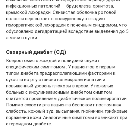
инфекционных патологий — бруцеллеза, орнитоза,
крымской лихорадки. Слизистая оболочка ротовой
полости пересыхает в полиурическую стадию
геморрагической лихорадки с почечным синдромом, что
обусловлено дегидратацией вследствие выделения до 5
л мочи в сутки.
Сахарный диабет (СД)
Ксеростомия с жаждой и полиурией служит
специфическим симптомом . У пациентов с первым
типом диабета предрасполагающими факторами к
сухости во рту становятся микроангиопатии и
повышенный уровень глюкозы в крови. У пожилых
больных с инсулинзависимым диабетом симптом
считается проявлением диабетической полинейропатии.
Помимо сухости рта пациента беспокоит постоянная
слабость, кожный зуд, высыпания, гнойнички, грибковые
поражения кожи. Аналогичные симптомы возникают при
стероидном диабете.