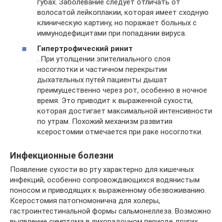
губах. Заболевание следует отличать от
волосатой лейкоплакии, которая имеет сходную
клиническую картину, но поражает больных с
иммунодефицитами при попадании вируса.
Гипертрофический ринит
. При утолщении эпителиального слоя
носоглотки и частичном перекрытии
дыхательных путей пациенты дышат
преимущественно через рот, особенно в ночное
время. Это приводит к выраженной сухости,
которая достигает максимальной интенсивности
по утрам. Похожий механизм развития
ксеростомии отмечается при раке носоглотки.
Инфекционные болезни
Появление сухости во рту характерно для кишечных
инфекций, особенно сопровождающихся водянистым
поносом и приводящих к выраженному обезвоживанию.
Ксеростомия патогномонична для холеры,
гастроинтестинальной формы сальмонеллеза. Возможно
выявление симптома в лихорадочном периоде других