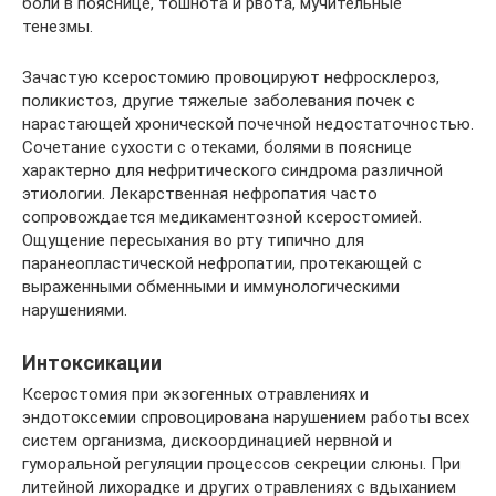
боли в пояснице, тошнота и рвота, мучительные
тенезмы.
Зачастую ксеростомию провоцируют нефросклероз,
поликистоз, другие тяжелые заболевания почек с
нарастающей хронической почечной недостаточностью.
Сочетание сухости с отеками, болями в пояснице
характерно для нефритического синдрома различной
этиологии. Лекарственная нефропатия часто
сопровождается медикаментозной ксеростомией.
Ощущение пересыхания во рту типично для
паранеопластической нефропатии, протекающей с
выраженными обменными и иммунологическими
нарушениями.
Интоксикации
Ксеростомия при экзогенных отравлениях и
эндотоксемии спровоцирована нарушением работы всех
систем организма, дискоординацией нервной и
гуморальной регуляции процессов секреции слюны. При
литейной лихорадке и других отравлениях с вдыханием