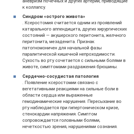
аневризм почечных и других артерий, приводящие
к коллапсу.
Синдром «острого живота»
. Ксеростомия считается одним из проявлений
катарального аппендицита, других хирургических
состояний — акушерского перитонита, желчного
перитонита, мезаденита. Признак
патогномоничен для начальной фазы
паралитической кишечной непроходимости.
Сухость во рту сочетается с сильными болями в
животе, симптомами раздражения брюшины.
Сердечно-сосудистая патология
. Появление ксеростомии связано с
вегетативными реакциями на сильные боли в
области сердца или выраженные
гемодинамические нарушения. Пересыхание во
рту наблюдается при гипертоническом кризе,
стенокардии напряжения. Симптом
сопровождается головными болями,
нечеткостью зрения, нарушениями сознания.