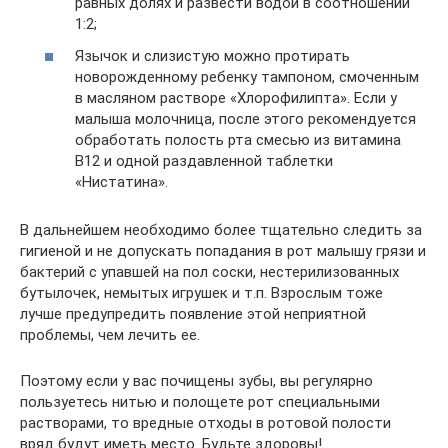
равных долях и развести водой в соотношении
1:2;
Язычок и слизистую можно протирать
новорожденному ребенку тампоном, смоченным
в масляном растворе «Хлорофилипта». Если у
малыша молочница, после этого рекомендуется
обработать полость рта смесью из витамина
В12 и одной раздавленной таблетки
«Нистатина».
В дальнейшем необходимо более тщательно следить за
гигиеной и не допускать попадания в рот малышу грязи и
бактерий с упавшей на пол соски, нестерилизованных
бутылочек, немытых игрушек и т.п. Взрослым тоже
лучше предупредить появление этой неприятной
проблемы, чем лечить ее.
Поэтому если у вас почищены зубы, вы регулярно
пользуетесь нитью и полощете рот специальными
растворами, то вредные отходы в ротовой полости
вряд будут иметь место. Будьте здоровы!