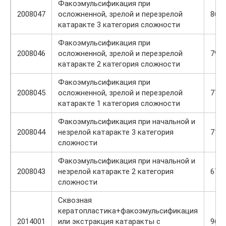
Факоэмульсификация при
2008047
осложненной, зрелой и перезрелой
868
катаракте 3 категория сложности
Факоэмульсификация при
2008046
осложненной, зрелой и перезрелой
796
катаракте 2 категория сложности
Факоэмульсификация при
2008045
осложненной, зрелой и перезрелой
774
катаракте 1 категория сложности
Факоэмульсификация при начальной и
2008044
незрелой катаракте 3 категория
712
сложности
Факоэмульсификация при начальной и
2008043
незрелой катаракте 2 категория
670
сложности
Сквозная
кератопластика+факоэмульсификация
2014001
или экстракция катаракты с
960