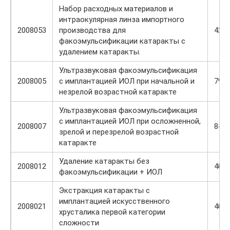
Набор расходных материалов и
интраокулярная линза импортного
2008053
производства для
420
факоэмульсификации катаракты с
удалением катаракты.
Ультразвуковая факоэмульсификация
2008005
с имплантацией ИОЛ при начальной и
796
незрелой возрастной катаракте
Ультразвуковая факоэмульсификация
с имплантацией ИОЛ при осложненной,
2008007
844
зрелой и перезрелой возрастной
катаракте
Удаление катаракты без
2008012
402
факоэмульсификации + ИОЛ
Экстракция катаракты с
имплантацией искусственного
2008021
405
хрусталика первой категории
сложности