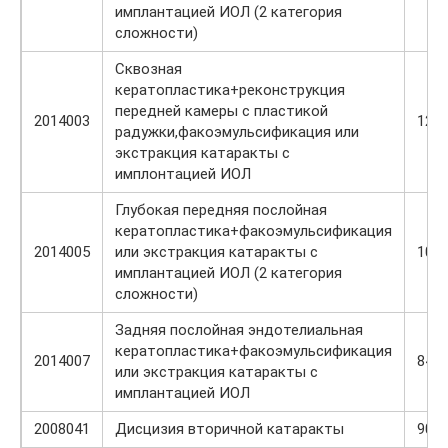
имплантацией ИОЛ (2 категория
сложности)
Сквозная
кератопластика+реконструкция
передней камеры с пластикой
2014003
120
радужки,факоэмульсификация или
экстракция катаракты с
имплонтацией ИОЛ
Глубокая передняя послойная
кератопластика+факоэмульсификация
2014005
или экстракция катаракты с
108
имплантацией ИОЛ (2 категория
сложности)
Задняя послойная эндотелиальная
кератопластика+факоэмульсификация
2014007
840
или экстракция катаракты с
имплантацией ИОЛ
2008041
Дисцизия вторичной катаракты
900