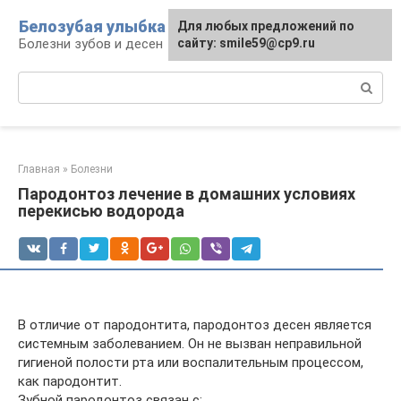
Перейти
Белозубая улыбка
Для любых предложений по
к
Болезни зубов и десен
сайту: smile59@cp9.ru
контенту
Поиск:
Главная
»
Болезни
Пародонтоз лечение в домашних условиях
перекисью водорода
В отличие от пародонтита, пародонтоз десен является
системным заболеванием. Он не вызван неправильной
гигиеной полости рта или воспалительным процессом,
как пародонтит.
Зубной пародонтоз связан с: