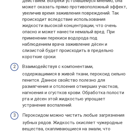
действием. Вопреки устоявшемуся мнению, она
может оказать прямо противоположный эффект,
увеличив время заживления повреждений. Так
происходит вследствие использования
жидкости высокой концентрации, что очень
опасно и может нанести немалый вред. При
применении перекиси водорода под
наблюдением врача заживление дёсен и
слизистой будет происходить в предельно
короткие сроки.
Взаимодействуя с компонентами,
содержащимися в живой ткани, пероксид сильно
пенится. Данное свойство полезно для
размягчения и отслоения отмерших участков,
нагноения и сгустков крови. Обработка полости
рта и дёсен этой жидкостью упрощает
устранение воспалений.
Пероксидом можно чистить любые загрязнения
зубных рядов. Жидкость окисляет чужеродные
вещества, скапливающиеся на эмали, что