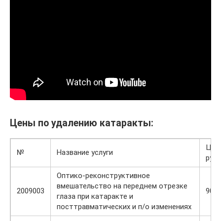
Цены по удалению катаракты:
Цен
№
Название услуги
руб
Оптико-реконструктивное
вмешательство на переднем отрезке
2009003
900
глаза при катаракте и
посттравматических и п/о изменениях