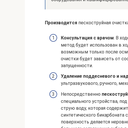
Производится
пескоструйная очист
Консультация с врачом
. В хо
метод будет использован в хо
возможным только после осмо
очистки будет зависеть от со
запущенности.
Удаление поддесневого и на
ультразвукового, ручного, ме
Непосредственно
пескоструй
специального устройства, по
струю воду, которая содержи
синтетического бикарбоната с
поверхность делается неровно