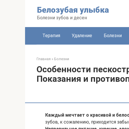
Перейти
Белозубая улыбка
к
контенту
Болезни зубов и десен
Терапия
Удаление
Болезни
Главная
»
Болезни
Особенности пескостр
Показания и противо
Каждый мечтает о красивой и бело
зубов, к сожалению, приходится забы
Неправильное питание, курение, зл