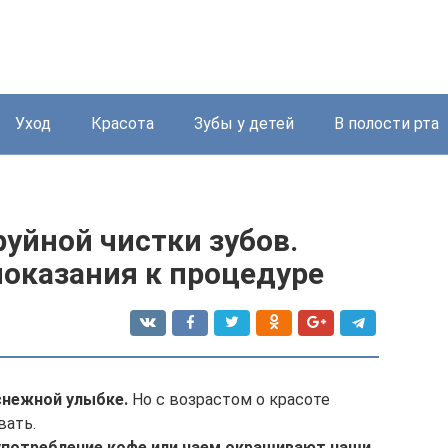
Уход
Красота
Зубы у детей
В полости рта
уйной чистки зубов.
показания к процедуре
снежной улыбке.
Но с возрастом о красоте
вать.
оупотребление кофе или чаем окрашивают наши