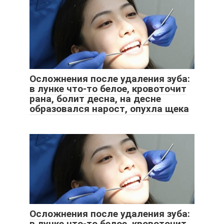
Осложнения после удаления зуба:
в лунке что-то белое, кровоточит
рана, болит десна, на десне
образовался нарост, опухла щека
Осложнения после удаления зуба:
в лунке что-то белое, кровоточит