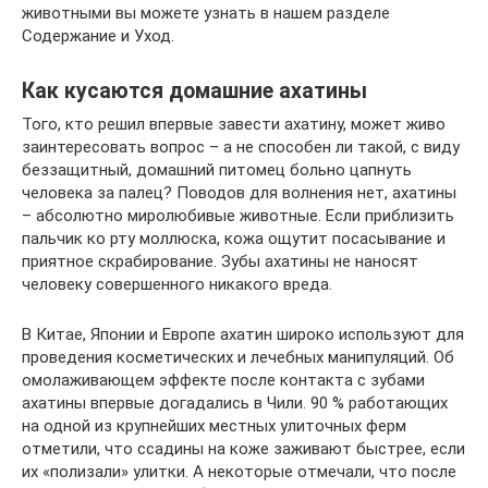
животными вы можете узнать в нашем разделе
Содержание и Уход.
Как кусаются домашние ахатины
Того, кто решил впервые завести ахатину, может живо
заинтересовать вопрос – а не способен ли такой, с виду
беззащитный, домашний питомец больно цапнуть
человека за палец? Поводов для волнения нет, ахатины
– абсолютно миролюбивые животные. Если приблизить
пальчик ко рту моллюска, кожа ощутит посасывание и
приятное скрабирование. Зубы ахатины не наносят
человеку совершенного никакого вреда.
В Китае, Японии и Европе ахатин широко используют для
проведения косметических и лечебных манипуляций. Об
омолаживающем эффекте после контакта с зубами
ахатины впервые догадались в Чили. 90 % работающих
на одной из крупнейших местных улиточных ферм
отметили, что ссадины на коже заживают быстрее, если
их «полизали» улитки. А некоторые отмечали, что после