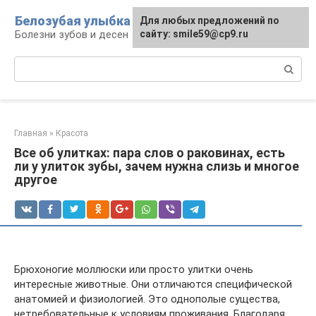
Перейти
Белозубая улыбка
Для любых предложений по
к
Болезни зубов и десен
сайту: smile59@cp9.ru
контенту
Поиск:
Главная
»
Красота
Все об улитках: пара слов о раковинах, есть
ли у улиток зубы, зачем нужна слизь и многое
другое
Брюхоногие моллюски или просто улитки очень
интересные животные. Они отличаются специфической
анатомией и физиологией. Это однополые существа,
нетребовательные к условиям проживания. Благодаря