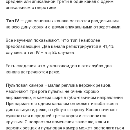
средней или апикальной трети в один канал с одним
апикальным отверстием.
Тип IV
— два основных канала остаются раздельными
на всю дину корня и с двумя апикальными отверстиями.
Все изучения показывают, что тип I наиболее
преобладающий. Два канала регистрируется в 41,4%
случаев, а тип IV – в 5,5% случаев.
Есть сведения, что у монголоидов в этих зубах два
канала встречаются реже.
Пульповая камера – малая реплика верхних резцов.
Различают три рога пульпы, не очень хорошо
выраженных, и камера шире в губо-язычном направлении.
При варианте с одним каналом он может изгибаться в
дистальную и, реже, в губную сторону. Канал начинает
суживаться в средней трети корня и становится
круглым. С возрастом изменения такие же, как и в
верхних резцах и пульповая камера может располагаться