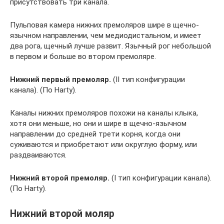
присутствовать три канала.
Пульповая камера нижних премоляров шире в щечно-
язычном направлении, чем медиодистальном, и имеет
два рога, щечный лучше развит. Язычный рог небольшой
в первом и больше во втором премоляре.
Нижний первый премоляр.
(II тип конфигурации
канала). (По Harty).
Каналы нижних премоляров похожи на каналы клыка,
хотя они меньше, но они и шире в щечно-язычном
направлении до средней трети корня, когда они
суживаются и приобретают или округлую форму, или
раздваиваются.
Нижний второй премоляр.
(I тип конфигурации канала).
(По Harty).
Нижний второй моляр