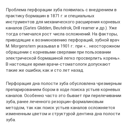
Проблема перфорации зуба появилась с внедрением в
практику бормашин в 1871 г. и специальных
инструментов для механического расширения корневых
каналов (Gates Glidden, Beutelrok, Drill reamer и др.). Уже
тогда отмечался рост числа осложнений. На факторы,
приводящие к возникновению перфораций, зубной врач
M. Morgenstern указывал в 1901 г.: при «… неосторожном
обращении с корневыми сверлами при пользовании
электрической бормашиной легко просверлить корень».
В настоящее время врачи-стоматологи допускают
такие же ошибки, как и сто лет назад.
Перфорация дна полости зуба обусловлена чрезмерным
препарированием бором в ходе поиска устьев корневых
каналов. Особенно часто это бывает при перелечивании
зуба, ранее леченного резорцин-формалиновым
методом, так как поиск устьев каналов осложняется
измененным цветом и структурой дентина дна полости
зуба.