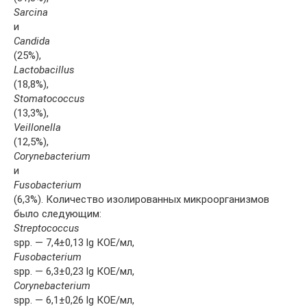
Sarcina
и
Candida
(25%),
Lactobacillus
(18,8%),
Stomatococcus
(13,3%),
Veillonella
(12,5%),
Corynebacterium
и
Fusobacterium
(6,3%). Количество изолированных микроорганизмов
было следующим:
Streptococcus
spp. — 7,4±0,13 lg КОЕ/мл,
Fusobacterium
spp. — 6,3±0,23 lg КОЕ/мл,
Corynebacterium
spp. — 6,1±0,26 lg КОЕ/мл,