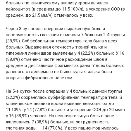
больных по клиническому анализу крови выявлен
лейкоцитоз (в среднем до 11,5·109/л), а ускорение СОЭ (в
среднем, до 21,5 мм/ч) отмечалось у всех.
Через 3 сут после операции выраженную боль и
невозможность глотания отмечали 7 больных 2-й группы
(38,9%). Субфебрильная температура тела была у всех
больных. Выраженная отечность тканей языка и
гиперемия линии швов выявлены у 4 (22,2%) больных. У 16
(88,9%) отмечено частичное расхождение швов в
среднем и дистальном фрагментах раны. У всех больных
раневого отделяемого не было, культя языка была
покрыта фибринозным налетом.
На 5-е сутки после операции у 4 больных данной группы
(22,2%) сохранялась субфебрильная температура тела. В
клиническом анализе крови выявлен лейкоцитоз до
11·109/л у 14 (77,8%) больных и ускорение СОЭ до 20 мм/ч
у 16 (88,9%) человек. На незначительную боль в ране
жаловались 7 (38,9%) больных, на затрудненность
глотания воды — 14 (77,8%). У всех пациентов имелось