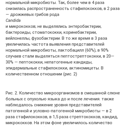
нормальной микробиоты. Так, более чем в 4 раза
снизилась распространенность стафилококков, в 2 раза
— дрожжевых грибов рода
Candida
и микрококков; не выделялись энтеробактерии,
бактероиды, стоматококки, коринебактерии,
вейлонеллы, фузобактерии. В то же время в 3 раза
увеличилась частота выявления представителей
нормальной микробиоты, лактобацилл (60%), в 90%
случаев стали выделяться пептострептококки, в 20—
30% — пептококки, непатогенные кандиды,
эпидермальные стафилококки, актиномицеты. В
количественном отношении (рис. 2)
Рис. 2. Количество микроорганизмов в смешанной слюне
больных с опухолью языка до и после лечения. также
наблюдалось снижение уровня представителей
патогенной и условно-патогенной микробиоты — в 2
раза стафилококков, в 1,5 раза стрептококков, кандид,
микрококков. На этом фоне увеличилось количество