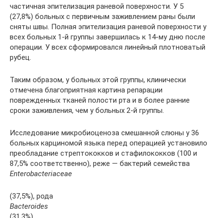
частичная эпителизация раневой поверхности. У 5
(27,8%) больных с первичным заживлением раны были
сняты швы. Полная эпителизация раневой поверхности у
всех больных 1-й группы завершилась к 14-му дню после
операции. У всех сформировался линейный плотноватый
рубец.
Таким образом, у больных этой группы, клинически
отмечена благоприятная картина репарации
поврежденных тканей полости рта и в более ранние
сроки заживления, чем у больных 2-й группы.
Исследование микробиоценоза смешанной слюны у 36
больных карциномой языка перед операцией установило
преобладание стрептококков и стафилококков (100 и
87,5% соответственно), реже — бактерий семейства
Enterobacteriaceae
(37,5%), рода
Bacteroides
(31,3%),