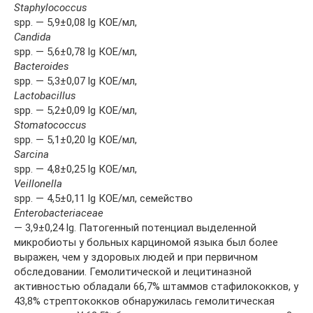
Staphylococcus
spp. — 5,9±0,08 lg КОЕ/мл,
Candida
spp. — 5,6±0,78 lg КОЕ/мл,
Bacteroides
spp. — 5,3±0,07 lg КОЕ/мл,
Lactobacillus
spp. — 5,2±0,09 lg КОЕ/мл,
Stomatococcus
spp. — 5,1±0,20 lg КОЕ/мл,
Sarcina
spp. — 4,8±0,25 lg КОЕ/мл,
Veillonella
spp. — 4,5±0,11 lg КОЕ/мл, семейство
Enterobacteriaceae
— 3,9±0,24 lg. Патогенный потенциал выделенной
микробиоты у больных карциномой языка был более
выражен, чем у здоровых людей и при первичном
обследовании. Гемолитической и лецитиназной
активностью обладали 66,7% штаммов стафилококков, у
43,8% стрептококков обнаружилась гемолитическая