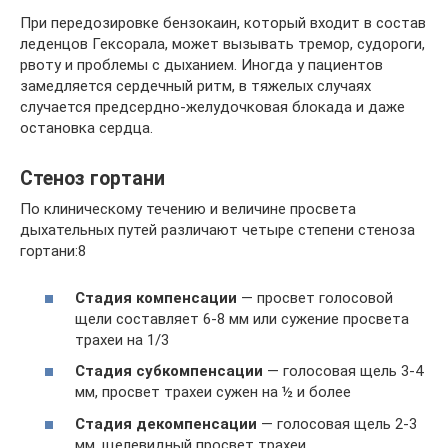
При передозировке бензокаин, который входит в состав
леденцов Гексорала, может вызывать тремор, судороги,
рвоту и проблемы с дыханием. Иногда у пациентов
замедляется сердечный ритм, в тяжелых случаях
случается предсердно-желудочковая блокада и даже
остановка сердца.
Стеноз гортани
По клиническому течению и величине просвета
дыхательных путей различают четыре степени стеноза
гортани:8
Стадия компенсации
— просвет голосовой
щели составляет 6-8 мм или сужение просвета
трахеи на 1/3
Стадия субкомпенсации
— голосовая щель 3-4
мм, просвет трахеи сужен на ½ и более
Стадия декомпенсации
— голосовая щель 2-3
мм, щелевидный просвет трахеи