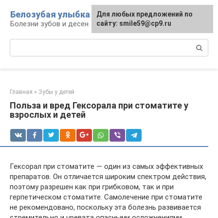
Перейти
Белозубая улыбка
Для любых предложений по
к
Болезни зубов и десен
сайту: smile59@cp9.ru
контенту
Поиск:
Главная
»
Зубы у детей
Польза и вред Гексорала при стоматите у
взрослых и детей
Гексорал при стоматите — один из самых эффективных
препаратов. Он отличается широким спектром действия,
поэтому разрешен как при грибковом, так и при
герпетическом стоматите. Самолечение при стоматите
не рекомендовано, поскольку эта болезнь развивается
стремительно и чревата опасными осложнениями.