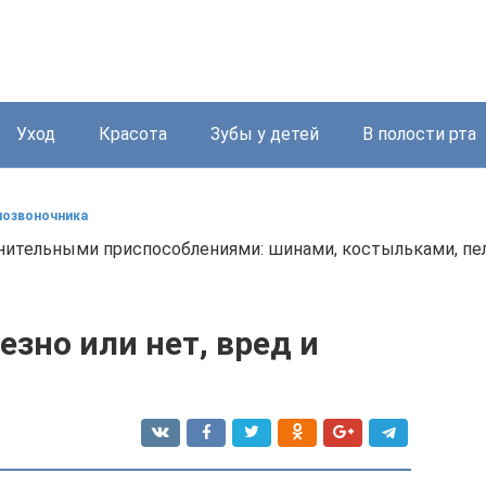
Уход
Красота
Зубы у детей
В полости рта
позвоночника
нительными приспособлениями: шинами, костыльками, пе
езно или нет, вред и