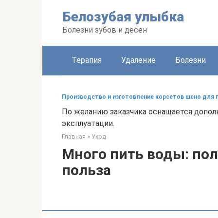
Перейти
Белозубая улыбка
к
контенту
Болезни зубов и десен
Терапия
Удаление
Болезни
Производство и изготовление корсетов шено для 
По желанию заказчика оснащается допол
эксплуатации.
Главная
»
Уход
Много пить воды: пол
польза