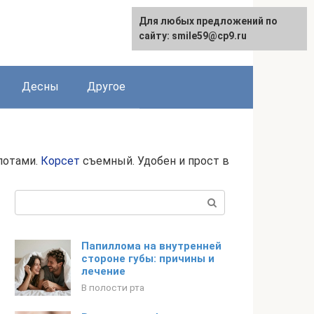
Для любых предложений по
сайту: smile59@cp9.ru
Десны
Другое
лотами.
Корсет
съемный. Удобен и прост в
Поиск:
Папиллома на внутренней
стороне губы: причины и
лечение
В полости рта