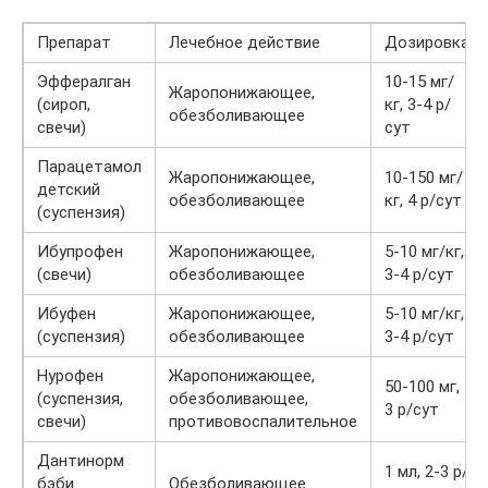
Препарат
Лечебное действие
Дозировка
Эффералган
10-15 мг/
Жаропонижающее,
(сироп,
кг, 3-4 р/
обезболивающее
свечи)
сут
Парацетамол
Жаропонижающее,
10-150 мг/
детский
обезболивающее
кг, 4 р/сут
(суспензия)
Ибупрофен
Жаропонижающее,
5-10 мг/кг,
(свечи)
обезболивающее
3-4 р/сут
Ибуфен
Жаропонижающее,
5-10 мг/кг,
(суспензия)
обезболивающее
3-4 р/сут
Нурофен
Жаропонижающее,
50-100 мг,
(суспензия,
обезболивающее,
3 р/сут
свечи)
противовоспалительное
Дантинорм
1 мл, 2-3 р/
бэби
Обезболивающее