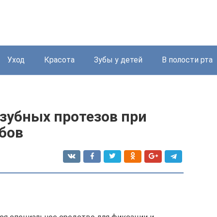
Уход
Красота
Зубы у детей
В полости рта
зубных протезов при
бов