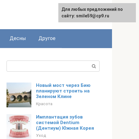
Для любых предложений по
сайту: smile59@cp9.ru
Десны
Другое
Поиск:
Новый мост через Бию
планируют строить на
Зеленом Клине
Красота
Имплантация зубов
системой Dentium
(Дентиум) Южная Корея
Уход