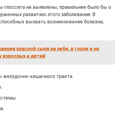
ны глоссита не выявлены, правильнее было бы о
ерженных развитию этого заболевания. В
способных вызвать возникновение болезни,
вения красной сыпи на небе, в горле и на
у взрослых и детей
 желудочно-кишечного тракта.
.
истемы.
а.