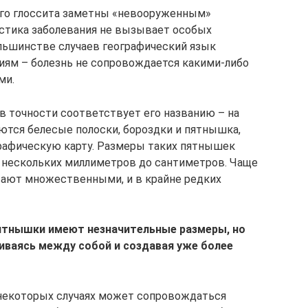
о глоссита заметны «невооруженным»
остика заболевания не вызывает особых
льшинстве случаев географический язык
иям – болезнь не сопровождается какими-либо
ми.
в точности соответствует его названию – на
ются белесые полоски, бороздки и пятнышка,
рафическую карту. Размеры таких пятнышек
 нескольких миллиметров до сантиметров. Чаще
вают множественными, и в крайне редких
пятнышки имеют незначительные размеры, но
иваясь между собой и создавая уже более
 некоторых случаях может сопровождаться