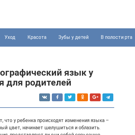
Уход
Красота
Зубы у детей
В полости рта
еографический язык у
я для родителей
, что у ребенка происходят изменения языка –
ый цвет, начинает шелушиться и облазить.
ия, представляют ли они собой серьезную