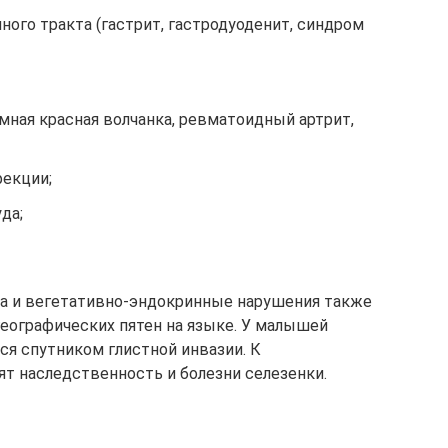
ого тракта (гастрит, гастродуоденит, синдром
мная красная волчанка, ревматоидный артрит,
екции;
да;
ва и вегетативно-эндокринные нарушения также
еографических пятен на языке. У малышей
ся спутником глистной инвазии. К
т наследственность и болезни селезенки.