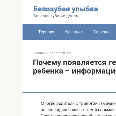
Перейти
Белозубая улыбка
к
контенту
Болезни зубов и десен
Терапия
Удаление
Болезни
Главная
»
В полости рта
Почему появляется г
ребенка – информаци
Многие родители с тревогой замечают
он неожиданно меняет свой нормальн
Почему происходят подобные изменен