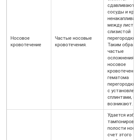
сдавливают
сосуды и кров
ненакапливает
между листка
слизистой
Носовое
Частые носовые
перегородки н
кровотечение
кровотечения.
Таким образом
частые
осложнения, к
носовое
кровотечение 
гематома
перегородки н
с установлен
сплинтами, не
возникают.
Удается избе
тампонирован
полости носа.
счет этого