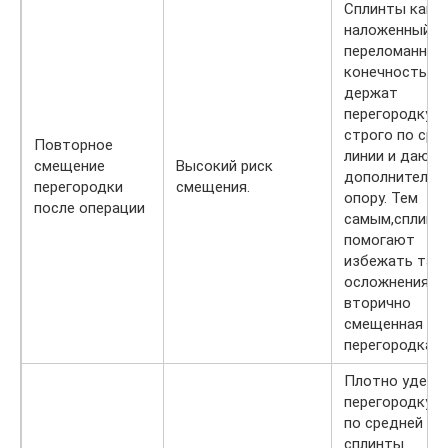
Сплинты как г
наложенный н
переломанную
конечность,
держат
перегородку н
строго по сре
Повторное
линии и дают 
смещение
Высокий риск
дополнительн
перегородки
смещения.
опору. Тем
после операции
самым,сплинт
помогают
избежать так
осложнения к
вторично
смещенная
перегородка н
Плотно удерж
перегородку н
по средней лин
сплинты