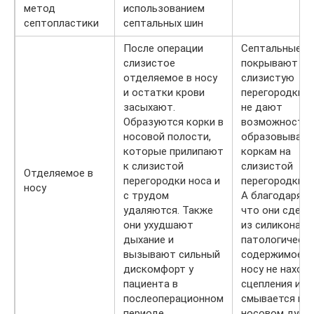
метод
использованием
септопластики
септальных шин
После операции
Септальные ш
слизистое
покрывают в
отделяемое в носу
слизистую
и остатки крови
перегородки н
засыхают.
не дают
Образуются корки в
возможности
носовой полости,
образовывать
которые прилипают
коркам на
к слизистой
слизистой
Отделяемое в
перегородки носа и
перегородки н
носу
с трудом
А благодаря т
удаляются. Также
что они сдела
они ухудшают
из силикона, в
дыхание и
патологическ
вызывают сильный
содержимое в
дискомфорт у
носу не наход
пациента в
сцепления и л
послеоперационном
смывается пр
периоде
носовом душе.