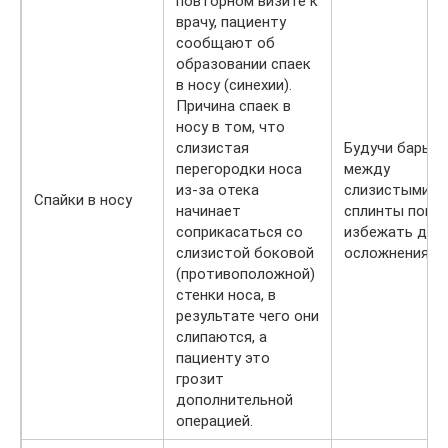
повторном визите к
врачу, пациенту
сообщают об
образовании спаек
в носу (синехии).
Причина спаек в
носу в том, что
слизистая
Будучи барье
перегородки носа
между
из-за отека
слизистыми,
Спайки в носу
начинает
сплинты помо
соприкасаться со
избежать дан
слизистой боковой
осложнения.
(противоположной)
стенки носа, в
результате чего они
слипаются, а
пациенту это
грозит
дополнительной
операцией.