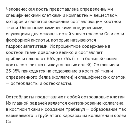
Человеческая кость представлена определенными
специфическими клетками и компактным веществом,
которое и является основным составляющим костной
ткани. Основными химическими соединениями,
служащими для основы костей являются соли Ca и соли
фосфорной кислоты, которые называются
гидроксиапатитами. Их процентное содержание в
костной ткани довольно велико и составляет
приблизительно от 65% до 75% (т.е. в большей часим
кость состоит из вышеуказанных солей). Оставшиеся
25-35% приходятся на содержание в костной ткани
определенного белка (коллаген) и специфических клеток
— остеобласты и остеокласты.
Остеобласты представляют собой островковые клетки.
Их главной задачей является синтезирование коллагена
в костной ткани и создание трабекул — образование так
называемого .»трубчатого каркаса» из коллагена и солей
Са.