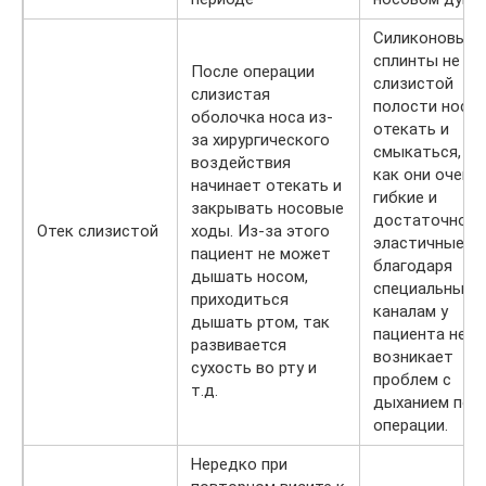
Силиконовые
сплинты не д
После операции
слизистой
слизистая
полости носа
оболочка носа из-
отекать и
за хирургического
смыкаться, та
воздействия
как они очень
начинает отекать и
гибкие и
закрывать носовые
достаточно
Отек слизистой
ходы. Из-за этого
эластичные. А
пациент не может
благодаря
дышать носом,
специальным
приходиться
каналам у
дышать ртом, так
пациента не
развивается
возникает
сухость во рту и
проблем с
т.д.
дыханием пос
операции.
Нередко при