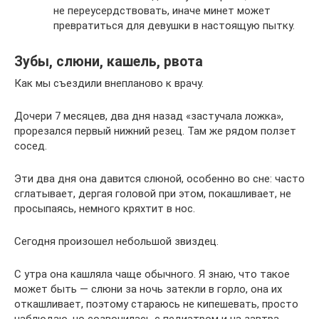
не переусердствовать, иначе минет может
превратиться для девушки в настоящую пытку.
Зубы, слюни, кашель, рвота
Как мы съездили внепланово к врачу.
Дочери 7 месяцев, два дня назад «застучала ложка»,
прорезался первый нижний резец. Там же рядом ползет
сосед.
Эти два дня она давится слюной, особенно во сне: часто
сглатывает, дергая головой при этом, покашливает, не
просыпаясь, немного кряхтит в нос.
Сегодня произошел небольшой звиздец.
С утра она кашляла чаще обычного. Я знаю, что такое
может быть — слюни за ночь затекли в горло, она их
откашливает, поэтому стараюсь не кипешевать, просто
наблюдаю, но созвонилась с педиатром и на завтра