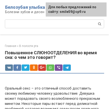
Перейти
Белозубая улыбка
Для любых предложений по
к
Болезни зубов и десен
сайту: smile59@cp9.ru
контенту
Поиск:
Главная
»
В полости рта
Повышенное СЛЮНООТДЕЛЕНИЯ во время
сна: о чем это говорит?
Оральный секс – это отличный способ доставить
своему любимому человеку удовольствие. Девушка
может порадовать своего возлюбленного прекрасным
минетом. Некоторые пары встают перед деликатной
проблемой, которая возникает сразу после орального