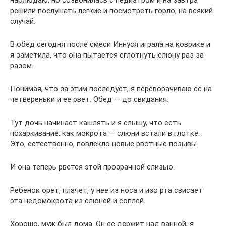
решили послушать легкие и посмотреть горло, на всякий
случай.
В обед сегодня после смеси Иннуся играла на коврике и
я заметила, что она пытается сглотнуть слюну раз за
разом.
Понимая, что за этим последует, я переворачиваю ее на
четвереньки и ее рвет. Обед — до свидания.
Тут дочь начинает кашлять и я слышу, что есть
похаркивание, как мокрота — слюни встали в глотке.
Это, естественно, повлекло новые рвотные позывы.
И она теперь рвется этой прозрачной слизью.
Ребенок орет, плачет, у нее из носа и изо рта свисает
эта недомокрота из слюней и соплей.
Хорошо, муж был дома. Он ее держит над ванной, я