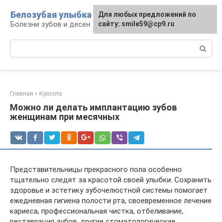
Перейти
Белозубая улыбка
Для любых предложений по
к
Болезни зубов и десен
сайту: smile59@cp9.ru
контенту
Поиск:
Главная
»
Красота
Можно ли делать имплантацию зубов
женщинам при месячных
Представительницы прекрасного пола особенно
тщательно следят за красотой своей улыбки. Сохранить
здоровье и эстетику зубочелюстной системы помогает
ежедневная гигиена полости рта, своевременное лечение
кариеса, профессиональная чистка, отбеливание,
реставрация зубов, другие стоматологические